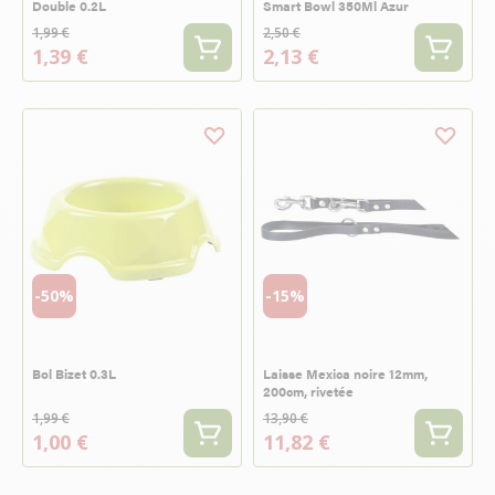
Double 0.2L
Smart Bowl 350Ml Azur
1,99 €
2,50 €
1,39 €
2,13 €
-50%
-15%
Bol Bizet 0.3L
Laisse Mexica noire 12mm,
200cm, rivetée
1,99 €
13,90 €
1,00 €
11,82 €