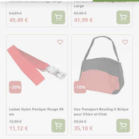
Harnais Hercules Rouge Large
Harnais Hercules Rouge Extra
Large
54,99 €
59,99 €
49,49 €
41,99 €
-20%
-10%
Laisse Nylon Panique Rouge 50
Sac Transport Bowling S Brique
cm
pour Chien et Chat
13,90 €
39,00 €
11,12 €
35,10 €