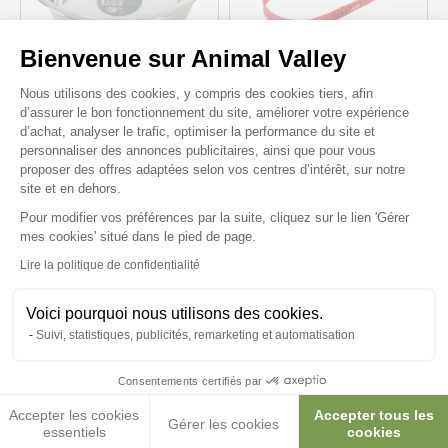
-35%
-10%
Bienvenue sur Animal Valley
Plateforme de Gestion du Consenteme
Nous utilisons des cookies, y compris des cookies tiers, afin
d’assurer le bon fonctionnement du site, améliorer votre expérience
Bol Inox 4.10L - Zolux
Laisse 15mm Moov Rouge
d’achat, analyser le trafic, optimiser la performance du site et
7,60 €
8,99 €
personnaliser des annonces publicitaires, ainsi que pour vous
4,94 €
8,09 €
proposer des offres adaptées selon vos centres d’intérêt, sur notre
site et en dehors.
Pour modifier vos préférences par la suite, cliquez sur le lien 'Gérer
Axeptio consent
mes cookies' situé dans le pied de page.
Lire la politique de confidentialité
Voici pourquoi nous utilisons des cookies.
Suivi, statistiques, publicités, remarketing et automatisation
-10%
-30%
Consentements certifiés par
Accepter les cookies
Accepter tous les
Gérer les cookies
essentiels
cookies