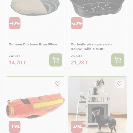
-40%
-20%
Coussin Ouatinée Brun 60cm
Corbeille plastique siesta
Deluxe Taille 6 NOIR
24,50 €
26,60 €
14,70 €
21,28 €
-10%
-45%