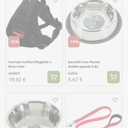
-20%
-10%
Harnais Confort Réglable L
Gamelle Inox Ronde
Moov Noir
Antiderapante 0.9L
24,90 €
6,30 €
19,92 €
5,67 €