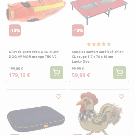
-10%
-40%
Gilet de protection CANIHUNT
Matelas confort surélevé chien
DOG ARMOR orange T50 V2
XL rouge 117 x 74 x 19 cm -
Lucky Dog
199,00 €
99,99 €
179,10 €
59,99 €