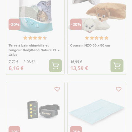
-20%
-20%
Terre à bain chinchilla et
Coussin NZO 50 x 50 cm
rongeur RodySand Nature 2L –
Zolux
7,70 €
3,08 €/L
16,99 €
6,16 €
13,59 €
-20%
-35%