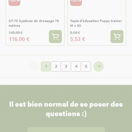
ST-70 Système de dressage 70
Tapis d'éducation Puppy trainer
mètres
M x 30
145,00 €
8,50 €
116,00 €
5,53 €
1
2
3
4
5
Vous lisez actuellement la page
Page
Page
Page
Page
Il est bien normal de se poser des
questions :)