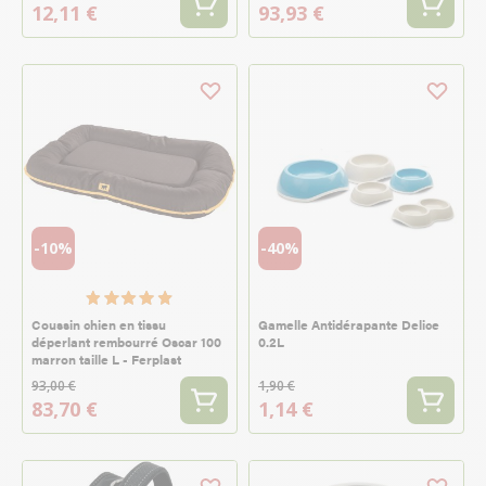
12,11 €
93,93 €
-10%
-40%
Coussin chien en tissu
Gamelle Antidérapante Delice
déperlant rembourré Oscar 100
0.2L
marron taille L - Ferplast
93,00 €
1,90 €
83,70 €
1,14 €