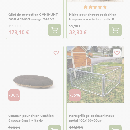
Gilet de protection CANIHUNT
Niche pour chat et petit chien
DOG ARMOR orange T45 V2
Iroquois avec balcon taille S
199,00 €
59,90 €
179,10 €
32,90 €
-30%
-35%
Coussin pour chien Cushion
Parc grillagé petits animaux
Snooze Small – Savic
métal 100x100x50cm
17,30 €
144,50 €