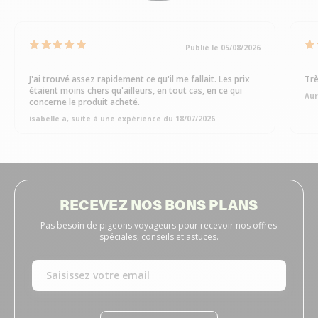
Publié le 05/08/2026
J'ai trouvé assez rapidement ce qu'il me fallait. Les prix
Trè
étaient moins chers qu'ailleurs, en tout cas, en ce qui
Aur
concerne le produit acheté.
isabelle a, suite à une expérience du 18/07/2026
RECEVEZ NOS BONS PLANS
Pas besoin de pigeons voyageurs pour recevoir nos offres
spéciales, conseils et astuces.