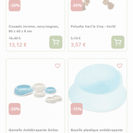
-20%
-30%
Coussin Jerome, navy/cognac,
Peluche Karl le Coq - Kerbl
60 x 40 x 6 cm
16,40 €
5,10 €
13,12 €
3,57 €
-30%
-15%
Gamelle Antidérapante Delice
Ecuelle plastique antidérapante