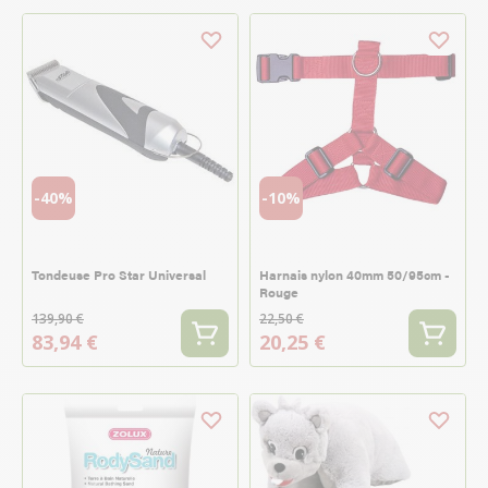
-40%
-10%
Tondeuse Pro Star Universal
Harnais nylon 40mm 50/95cm -
Rouge
139,90 €
22,50 €
83,94 €
20,25 €