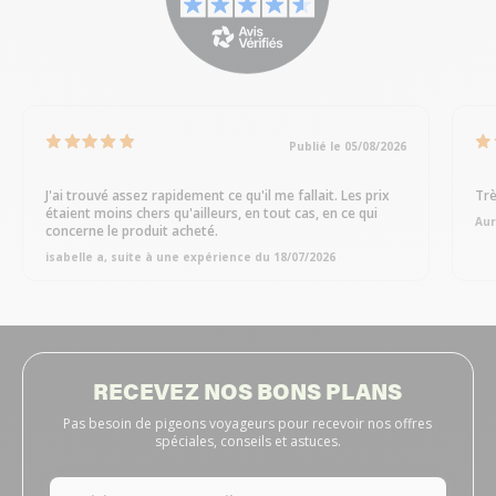
Publié le 05/08/2026
J'ai trouvé assez rapidement ce qu'il me fallait. Les prix
Trè
étaient moins chers qu'ailleurs, en tout cas, en ce qui
Aur
concerne le produit acheté.
isabelle a, suite à une expérience du 18/07/2026
RECEVEZ NOS BONS PLANS
Pas besoin de pigeons voyageurs pour recevoir nos offres
spéciales, conseils et astuces.