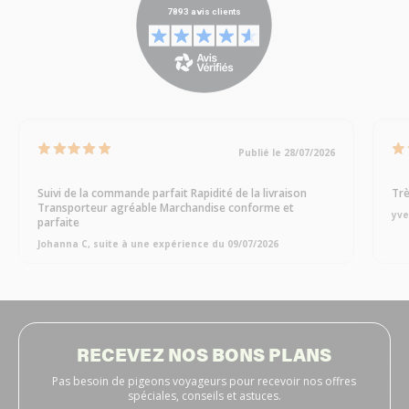
Publié le 28/07/2026
Suivi de la commande parfait Rapidité de la livraison
Trè
Transporteur agréable Marchandise conforme et
yve
parfaite
Johanna C, suite à une expérience du 09/07/2026
RECEVEZ NOS BONS PLANS
Pas besoin de pigeons voyageurs pour recevoir nos offres
spéciales, conseils et astuces.