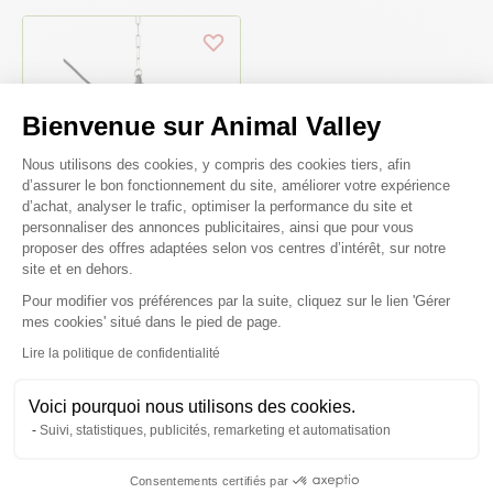
Bienvenue sur Animal Valley
Plateforme de Gestion du Consenteme
Nous utilisons des cookies, y compris des cookies tiers, afin
d’assurer le bon fonctionnement du site, améliorer votre expérience
d’achat, analyser le trafic, optimiser la performance du site et
personnaliser des annonces publicitaires, ainsi que pour vous
proposer des offres adaptées selon vos centres d’intérêt, sur notre
site et en dehors.
Support de lampe simple IPX4
5m - Eleveuse électrique
Pour modifier vos préférences par la suite, cliquez sur le lien 'Gérer
Axeptio consent
mes cookies' situé dans le pied de page.
24,60 €
Lire la politique de confidentialité
Voici pourquoi nous utilisons des cookies.
Suivi, statistiques, publicités, remarketing et automatisation
Il est bien normal de se poser des
Consentements certifiés par