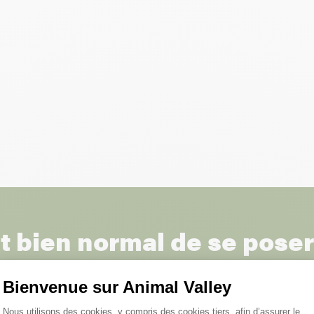
st bien normal de se pose
questions :)
Bienvenue sur Animal Valley
Plateforme de Gestion du Consentemen
Nous utilisons des cookies, y compris des cookies tiers, afin d’assurer le