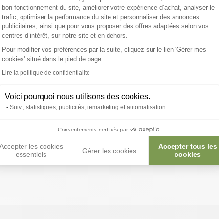
Voir nos conseils et astuces
bon fonctionnement du site, améliorer votre expérience d’achat, analyser le
trafic, optimiser la performance du site et personnaliser des annonces
publicitaires, ainsi que pour vous proposer des offres adaptées selon vos
centres d’intérêt, sur notre site et en dehors.
Pour modifier vos préférences par la suite, cliquez sur le lien 'Gérer mes
cookies' situé dans le pied de page.
Axeptio consent
 l’aime, j’en prends soin 
Lire la politique de confidentialité
Voici pourquoi nous utilisons des cookies.
Suivi, statistiques, publicités, remarketing et automatisation
Oiseaux et
Batterie Elevage
Voliere Oiseaux
Cage Perroqu
Animaux des
Oiseaux
Jardins
Consentements certifiés par
Accepter les cookies
Accepter tous les
Gérer les cookies
essentiels
cookies