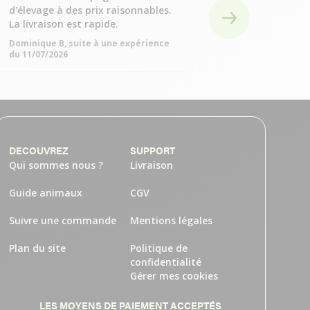
Alain J, suite à une
d'élevage à des prix raisonnables.
11/07/2026
La livraison est rapide.
Dominique B, suite à une expérience
du 11/07/2026
DECOUVREZ
SUPPORT
Qui sommes nous ?
Livraison
Guide animaux
CGV
Suivre une commande
Mentions légales
Plan du site
Politique de
confidentialité
Gérer mes cookies
LES MOYENS DE PAIEMENT ACCEPTÉS