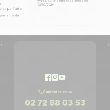
yves l, suite à une expérience du
e
12/07/2026
 et parfaite
xpérience du
Contactez-nous
02 72 88 03 53