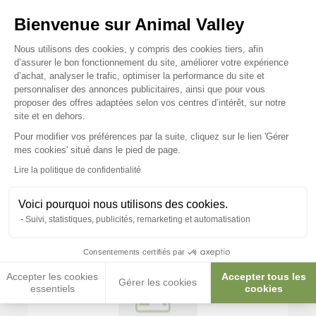
Bienvenue sur Animal Valley
Mon animal, je l’aime, j’en prends
Plateforme de Gestion du Consenteme
Nous utilisons des cookies, y compris des cookies tiers, afin
soin et je découvre…
d’assurer le bon fonctionnement du site, améliorer votre expérience
d’achat, analyser le trafic, optimiser la performance du site et
personnaliser des annonces publicitaires, ainsi que pour vous
proposer des offres adaptées selon vos centres d’intérêt, sur notre
Cloture Anti Fugue
Trappe pour chien
Distributeur
Fontain
site et en dehors.
Nourriture Chien
Ch
Pour modifier vos préférences par la suite, cliquez sur le lien 'Gérer
Axeptio consent
mes cookies' situé dans le pied de page.
Lire la politique de confidentialité
Voici pourquoi nous utilisons des cookies.
Suivi, statistiques, publicités, remarketing et automatisation
Consentements certifiés par
Accepter les cookies
Accepter tous les
Gérer les cookies
essentiels
cookies