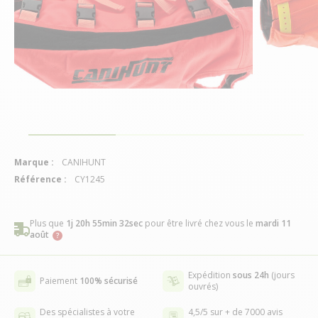
Marque :
CANIHUNT
Référence :
CY1245
Plus que
1j 20h 55min 31sec
pour être livré chez vous
le
mardi 11
août
Expédition
sous 24h
(jours
Paiement
100% sécurisé
ouvrés)
Des spécialistes à votre
4,5/5 sur + de 7000 avis