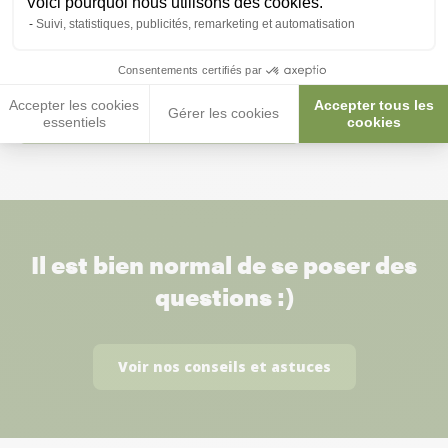
Voici pourquoi nous utilisons des cookies.
Suivi, statistiques, publicités, remarketing et automatisation
Gilet de protection CANIHUNT
DOG ARMOR orange T50 V2
Consentements certifiés par
199,00 €
Accepter les cookies
Accepter tous les
Gérer les cookies
179,10 €
essentiels
cookies
Il est bien normal de se poser des
questions :)
Voir nos conseils et astuces