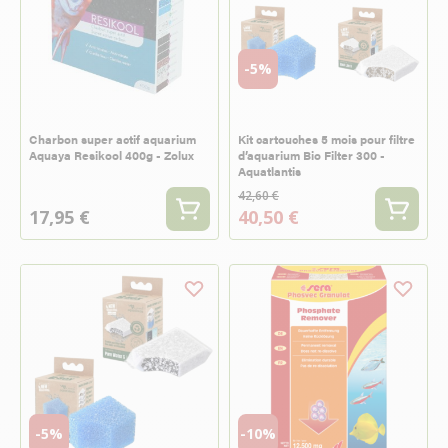
-5%
Charbon super actif aquarium
Kit cartouches 5 mois pour filtre
Aquaya Resikool 400g - Zolux
d’aquarium Bio Filter 300 -
Aquatlantis
42,60 €
17,95 €
40,50 €
-5%
-10%