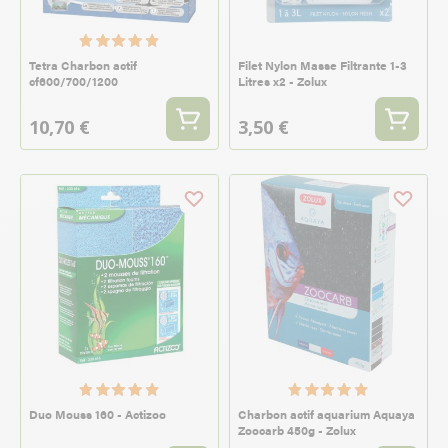
Tetra Charbon actif
Filet Nylon Masse Filtrante 1-3
cf600/700/1200
Litres x2 - Zolux
10,70 €
3,50 €
Duo Mouss 160 - Actizoo
Charbon actif aquarium Aquaya
Zoocarb 450g - Zolux