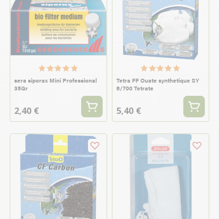
sera siporax Mini Professional
Tetra FF Ouate synthetique SY
35Gr
6/700 Tetrate
2,40 €
5,40 €