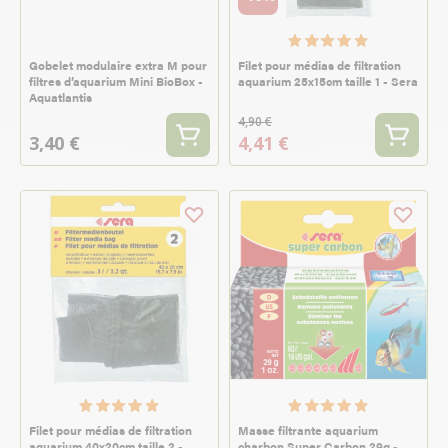
Gobelet modulaire extra M pour
Filet pour médias de filtration
filtres d’aquarium Mini BioBox -
aquarium 25x15cm taille 1 - Sera
Aquatlantis
4,90 €
3,40 €
4,41 €
Filet pour médias de filtration
Masse filtrante aquarium
aquarium 40x20cm taille 2 -
charbon Super Carbon 29g -