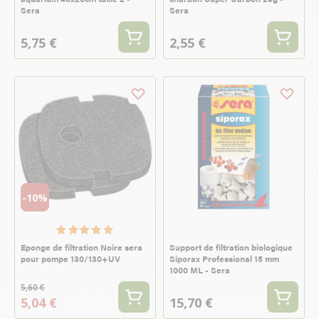
Sera
Sera
5,75 €
2,55 €
-10%
Eponge de filtration Noire sera
Support de filtration biologique
pour pompe 130/130+UV
Siporax Professional 15 mm
1000 ML - Sera
5,60 €
5,04 €
15,70 €