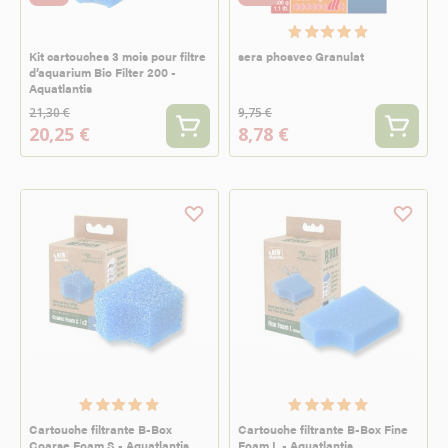
Kit cartouches 3 mois pour filtre
sera phosvec Granulat
d’aquarium Bio Filter 200 -
Aquatlantis
21,30 €
9,75 €
20,25 €
8,78 €
Cartouche filtrante B-Box
Cartouche filtrante B-Box Fine
Coarse Foam S - Aquatlantis
Foam L - Aquatlantis