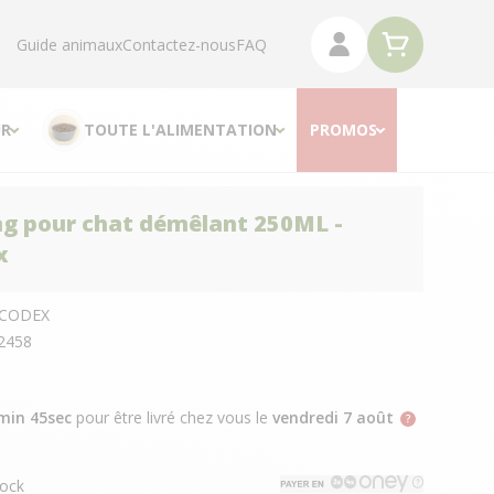
Guide animaux
Contactez-nous
FAQ
R
TOUTE L'ALIMENTATION
PROMOS
g pour chat démêlant 250ML -
x
CODEX
2458
min 44sec
pour être livré chez vous
le
vendredi 7 août
ock