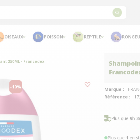
OISEAUX
POISSON
REPTILE
RONGEU
ant 250ML - Francodex
Shampoin
Francode
-10%
Marque :
FRAN
Référence :
17
Plus que
9h 3
Plus que
1
en st