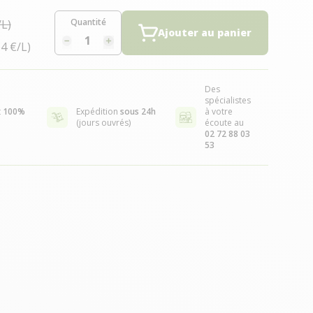
Quantité
/L)
Ajouter au panier
64 €/L)
Des
spécialistes
t
100%
Expédition
sous 24h
à votre
(jours ouvrés)
écoute au
02 72 88 03
53