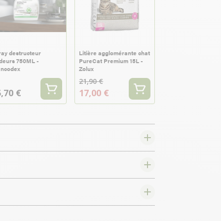
ay destructeur
Litière agglomérante chat
deurs 750ML -
PureCat Premium 15L -
ancodex
Zolux
21,90 €
,70 €
17,00 €