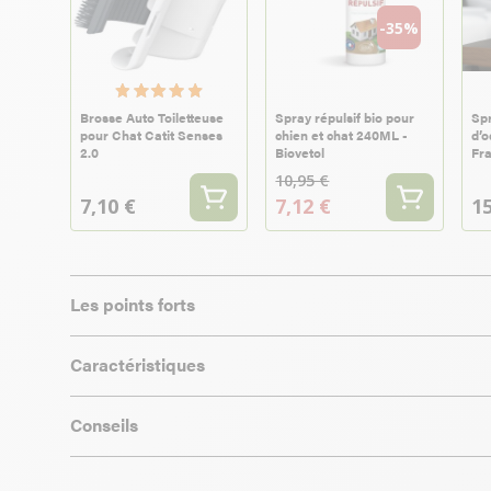
-35%
Brosse Auto Toiletteuse
Spray répulsif bio pour
Spr
pour Chat Catit Senses
chien et chat 240ML -
d’o
2.0
Biovetol
Fr
10,95 €
7,10 €
7,12 €
15
Les points forts
Caractéristiques
Conseils