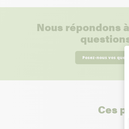
Nous répondons à
questions
Posez-nous vos ques
Ces p