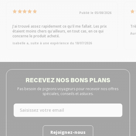
Publié le 05/08/2026
J'ai trouvé assez rapidement ce qu'il me fallait. Les prix
Trè
étaient moins chers qu'ailleurs, en tout cas, en ce qui
Aur
concerne le produit acheté.
isabelle a, suite à une expérience du 18/07/2026
RECEVEZ NOS BONS PLANS
Pas besoin de pigeons voyageurs pour recevoir nos offres
spéciales, conseils et astuces.
Rejoignez-nous