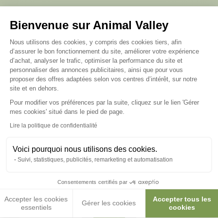
Bienvenue sur Animal Valley
Plateforme de Gestion du Consenteme
Nous utilisons des cookies, y compris des cookies tiers, afin
Mon animal, je l’aime, j’en prends
d’assurer le bon fonctionnement du site, améliorer votre expérience
soin et je découvre…
d’achat, analyser le trafic, optimiser la performance du site et
personnaliser des annonces publicitaires, ainsi que pour vous
proposer des offres adaptées selon vos centres d’intérêt, sur notre
site et en dehors.
Collier Anti
Collier de
Collier de
Aboiement
Dressage
Promenade
Pour modifier vos préférences par la suite, cliquez sur le lien 'Gérer
Axeptio consent
mes cookies' situé dans le pied de page.
Lire la politique de confidentialité
Voici pourquoi nous utilisons des cookies.
Suivi, statistiques, publicités, remarketing et automatisation
Consentements certifiés par
Accepter les cookies
Accepter tous les
Gérer les cookies
essentiels
cookies