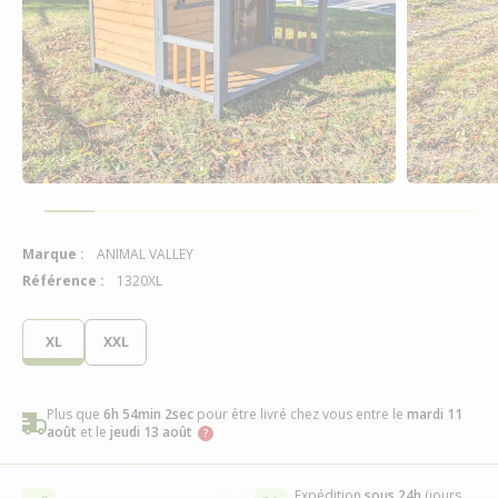
Marque :
ANIMAL VALLEY
Référence :
1320XL
XL
XXL
Plus que
6h 54min 1sec
pour être livré chez vous
entre le
mardi 11
août
et le
jeudi 13 août
Expédition
sous 24h
(jours