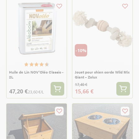
-10%
Huile de Lin NOV'Oléo Classic -
Jouet pour chien corde Wild Mix
2L
Giant – Zolux
17,40 €
47,20 €
15,66 €
23,60 €/L