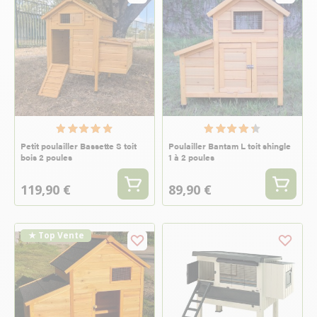
Petit poulailler Bassette S toit
Poulailler Bantam L toit shingle
bois 2 poules
1 à 2 poules
119,90 €
89,90 €
★ Top Vente