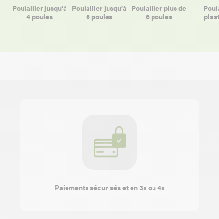
Poulailler jusqu'à
Poulailler jusqu'à
Poulailler plus de
Poula
4 poules
6 poules
6 poules
plas
Paiements sécurisés et en 3x ou 4x