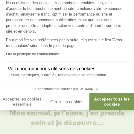
Plateforme de Gestion du Consenteme
Nous utilisons des cookies, y compris des cookies tiers, afin
209,90 €
d’assurer le bon fonctionnement du site, améliorer votre expérience
d’achat, analyser le trafic, optimiser la performance du site et
personnaliser des annonces publicitaires, ainsi que pour vous
proposer des offres adaptées selon vos centres d’intérêt, sur notre
site et en dehors.
Il est bien normal de se poser des
Pour modifier vos préférences par la suite, cliquez sur le lien 'Gérer
Axeptio consent
mes cookies' situé dans le pied de page.
questions :)
Lire la politique de confidentialité
Voici pourquoi nous utilisons des cookies.
Voir nos conseils et astuces
Suivi, statistiques, publicités, remarketing et automatisation
Consentements certifiés par
Accepter les cookies
Accepter tous les
Gérer les cookies
essentiels
cookies
Mon animal, je l’aime, j’en prends
soin et je découvre…