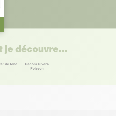
et je découvre…
er de fond
Décors Divers
Poisson