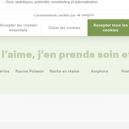
Suivi, statistiques, publicités, remarketing et automatisation
Voir nos conseils et astuces
Consentements certifiés par
Accepter les cookies
Accepter tous les
Gérer les cookies
essentiels
cookies
 l’aime, j’en prends soin 
erles
Racine Poisson
Roche en résine
Amphore
Post