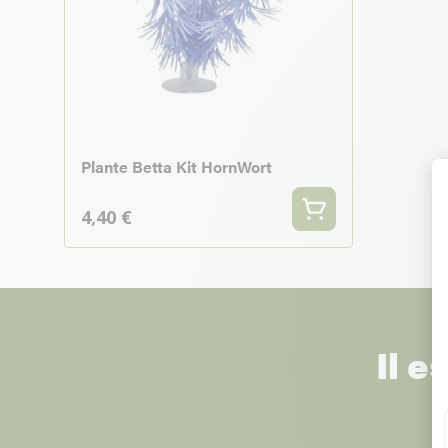
Plante Betta Kit HornWort
4,40 €
Il e