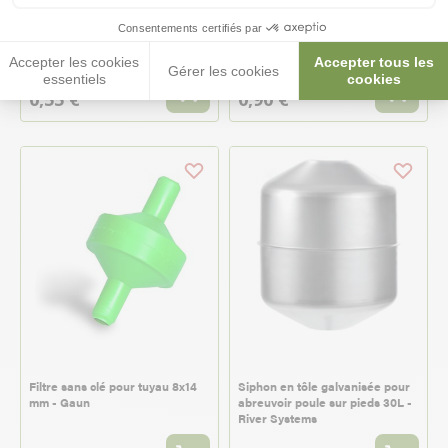
Consentements certifiés par
Raccord en T tuyau 8x14 mm -
Raccord en croix tuyau 8x14 mm
Gaun
- Gaun
Accepter les cookies
Accepter tous les
Gérer les cookies
essentiels
cookies
0,55 €
0,90 €
Filtre sans clé pour tuyau 8x14
Siphon en tôle galvanisée pour
mm - Gaun
abreuvoir poule sur pieds 30L -
River Systems