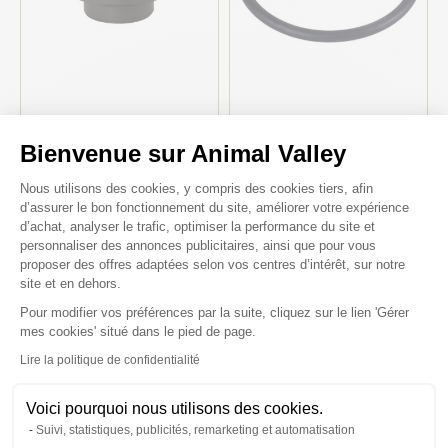
Bouchon nylon d’abreuvoir
Joint d’étanchéité pour bouchon
poule plastique 15L et 30L sur
d’abreuvoir poule plastique 15L
Bienvenue sur Animal Valley
pieds - River Systems
et 30L sur pieds - River Systems
Plateforme de Gestion du Consenteme
Nous utilisons des cookies, y compris des cookies tiers, afin
4,80 €
1,00 €
d’assurer le bon fonctionnement du site, améliorer votre expérience
d’achat, analyser le trafic, optimiser la performance du site et
personnaliser des annonces publicitaires, ainsi que pour vous
proposer des offres adaptées selon vos centres d’intérêt, sur notre
site et en dehors.
Pour modifier vos préférences par la suite, cliquez sur le lien 'Gérer
Axeptio consent
mes cookies' situé dans le pied de page.
Lire la politique de confidentialité
Voici pourquoi nous utilisons des cookies.
Suivi, statistiques, publicités, remarketing et automatisation