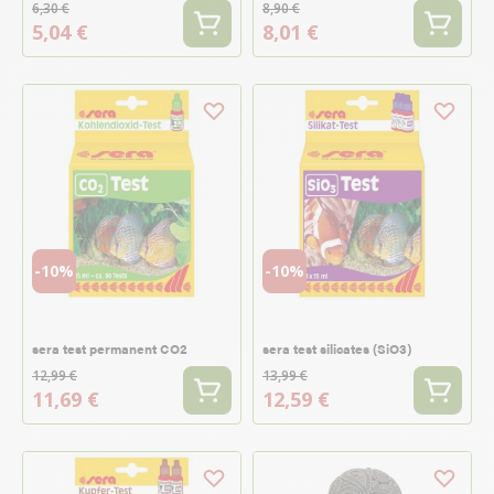
6,30 €
8,90 €
5,04 €
8,01 €
-10%
-10%
sera test permanent CO2
sera test silicates (SiO3)
12,99 €
13,99 €
11,69 €
12,59 €