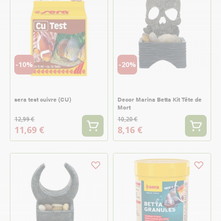
-10%
-20%
sera test cuivre (CU)
Decor Marina Betta Kit Tête de
Mort
12,99 €
10,20 €
11,69 €
8,16 €