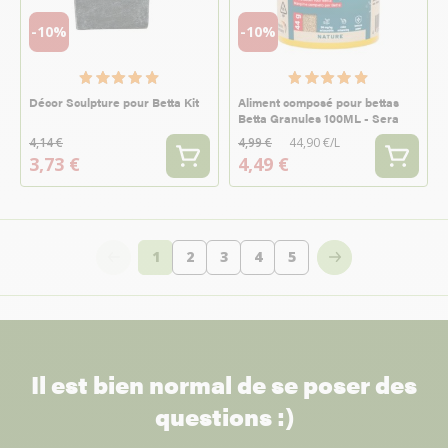
-10%
-10%
Décor Sculpture pour Betta Kit
Aliment composé pour bettas
Betta Granules 100ML - Sera
4,14 €
4,99 €
44,90 €/L
3,73 €
4,49 €
1
2
3
4
5
Vous lisez actuellement la page
Page
Page
Page
Page
Il est bien normal de se poser des
questions :)