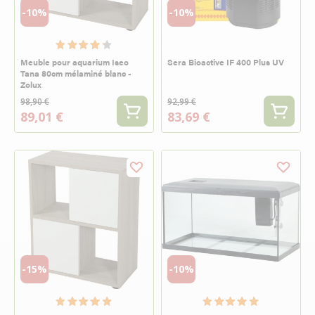
-10%
-10%
Meuble pour aquarium Iseo
Sera Bioactive IF 400 Plus UV
Tana 80cm mélaminé blanc -
Zolux
98,90 €
92,99 €
89,01 €
83,69 €
-15%
-10%