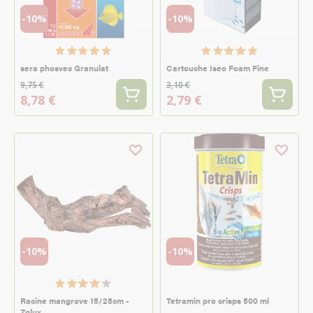
-10%
-10%
sera phosvec Granulat
Cartouche Iseo Foam Fine
9,75 €
3,10 €
8,78 €
2,79 €
-10%
-10%
Racine mangrove 15/25cm -
Tetramin pro crisps 500 ml
Zolux