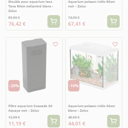
Meuble pour aquarium Iseo
Aquarium poisson Initio 60cm
Tana 60cm mélaminé blanc -
noir - Zolux
Zolux
89,90 €
74,90 €
76,42 €
67,41 €
-20%
-10%
Filtre aquarium Cascade 30
Aquarium poisson Initio 30cm
Aquaya noir - Zolux
blanc - Zolux
13,99 €
48,90 €
11,19 €
44,01 €