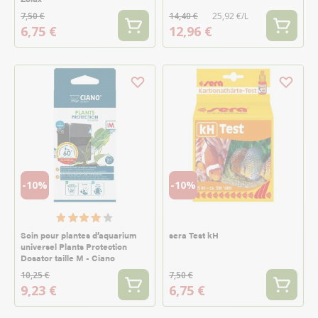
7,50 €
14,40 €
25,92 €/L
6,75 €
12,96 €
-10%
-10%
Soin pour plantes d’aquarium
sera Test kH
universel Plants Protection
Dosator taille M - Ciano
10,25 €
7,50 €
9,23 €
6,75 €