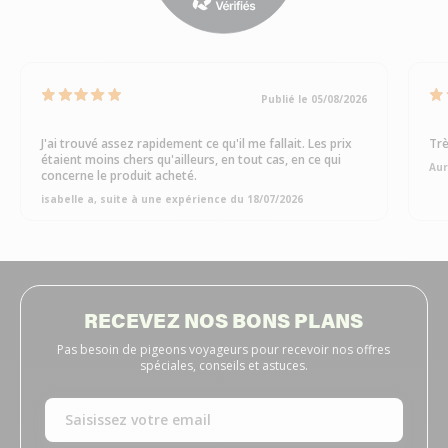
Publié le 05/08/2026
J'ai trouvé assez rapidement ce qu'il me fallait. Les prix
Trè
étaient moins chers qu'ailleurs, en tout cas, en ce qui
Aur
concerne le produit acheté.
isabelle a, suite à une expérience du 18/07/2026
RECEVEZ NOS BONS PLANS
Pas besoin de pigeons voyageurs pour recevoir nos offres
spéciales, conseils et astuces.