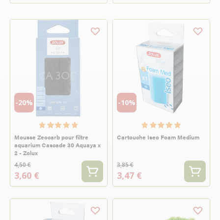
-20%
-10%
Mousse Zeocarb pour filtre
Cartouche Iseo Foam Medium
aquarium Cascade 30 Aquaya x
2 - Zolux
4,50 €
3,85 €
3,60 €
3,47 €