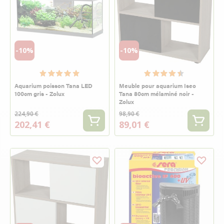
-10%
-10%
Aquarium poisson Tana LED
Meuble pour aquarium Iseo
100cm gris - Zolux
Tana 80cm mélaminé noir -
Zolux
224,90 €
98,90 €
202,41 €
89,01 €