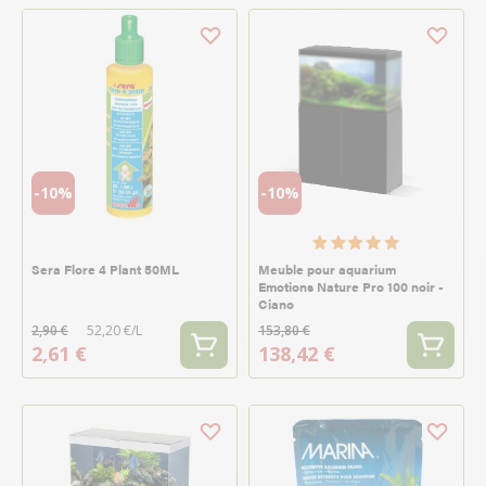
-10%
-10%
Sera Flore 4 Plant 50ML
Meuble pour aquarium
Emotions Nature Pro 100 noir -
Ciano
2,90 €
52,20 €/L
153,80 €
2,61 €
138,42 €