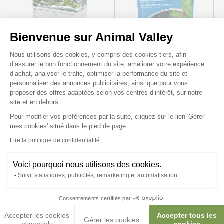
Bienvenue sur Animal Valley
-35%
-50%
Plateforme de Gestion du Consenteme
Nous utilisons des cookies, y compris des cookies tiers, afin
d’assurer le bon fonctionnement du site, améliorer votre expérience
d’achat, analyser le trafic, optimiser la performance du site et
Aquarium poisson Emotions
Gravier décoratif Violet 450Gr
personnaliser des annonces publicitaires, ainsi que pour vous
Nature One 100 blanc avec
proposer des offres adaptées selon vos centres d’intérêt, sur notre
meuble - Ciano
site et en dehors.
1 299,00 €
3,00 €
3,33 €/kg
Pour modifier vos préférences par la suite, cliquez sur le lien 'Gérer
844,35 €
1,50 €
Axeptio consent
mes cookies' situé dans le pied de page.
Lire la politique de confidentialité
Voici pourquoi nous utilisons des cookies.
Suivi, statistiques, publicités, remarketing et automatisation
Consentements certifiés par
Accepter les cookies
Accepter tous les
Gérer les cookies