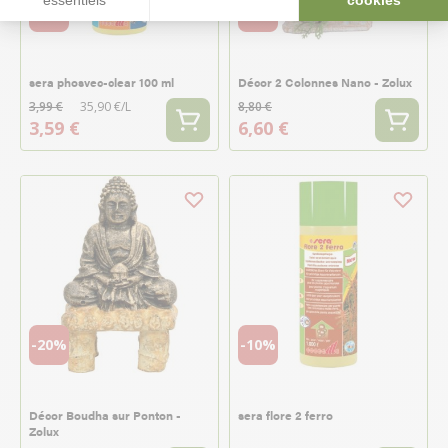
essentiels
cookies
-10%
-25%
sera phosvec-clear 100 ml
Décor 2 Colonnes Nano - Zolux
3,99 €
35,90 €/L
8,80 €
3,59 €
6,60 €
-20%
-10%
Décor Boudha sur Ponton -
sera flore 2 ferro
Zolux