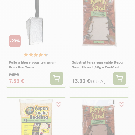
-20%
Pelle à litière pour terrarium
Substrat terrarium sable Repti
Pro - Exo Terra
Sand Blanc 4,5Kg – ZooMed
9,20 €
7,36 €
13,90 €
3,09 €/kg