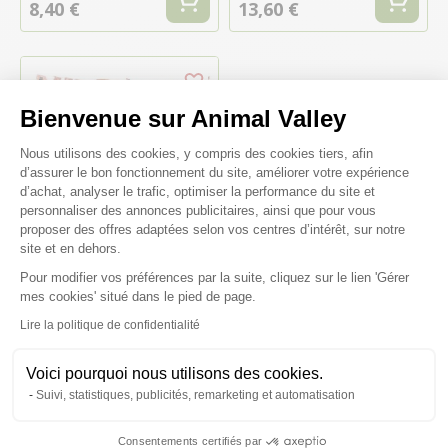
8,40 €
13,60 €
Bienvenue sur Animal Valley
Plateforme de Gestion du Consenteme
Nous utilisons des cookies, y compris des cookies tiers, afin
d’assurer le bon fonctionnement du site, améliorer votre expérience
d’achat, analyser le trafic, optimiser la performance du site et
personnaliser des annonces publicitaires, ainsi que pour vous
proposer des offres adaptées selon vos centres d’intérêt, sur notre
site et en dehors.
Pour modifier vos préférences par la suite, cliquez sur le lien 'Gérer
Sable Repti Sand Blanc 2.2Kg
Axeptio consent
mes cookies' situé dans le pied de page.
Lire la politique de confidentialité
8,40 €
3,82 €/kg
Voici pourquoi nous utilisons des cookies.
Suivi, statistiques, publicités, remarketing et automatisation
Consentements certifiés par