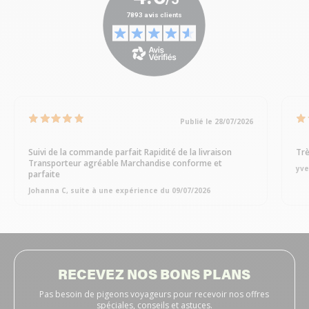
Publié le 28/07/2026
Suivi de la commande parfait Rapidité de la livraison
Trè
Transporteur agréable Marchandise conforme et
yve
parfaite
Johanna C, suite à une expérience du 09/07/2026
RECEVEZ NOS BONS PLANS
Pas besoin de pigeons voyageurs pour recevoir nos offres
spéciales, conseils et astuces.