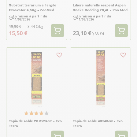
Substrat terrarium à l'argile
Litière naturelle serpent Aspen
Excavator 4,5Kg – ZooMed
Snake Bedding 26,4L - Zoo Med
Livraison à partir du
Livraison à partir du
11/08/2026
11/08/2026
19,90 €
3,44 €/kg
15,50 €
23,10 €
0,88 €/L
Tapis de sable 28.5x29cm - Exo
Tapis de sable 43x43cm - Exo
Terra
Terra