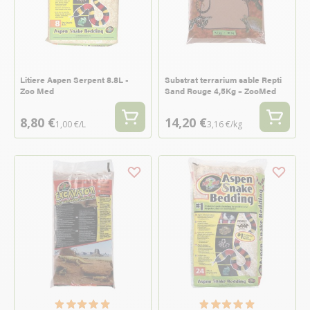
Litiere Aspen Serpent 8.8L -
Substrat terrarium sable Repti
Zoo Med
Sand Rouge 4,5Kg – ZooMed
8,80 €
14,20 €
1,00 €/L
3,16 €/kg