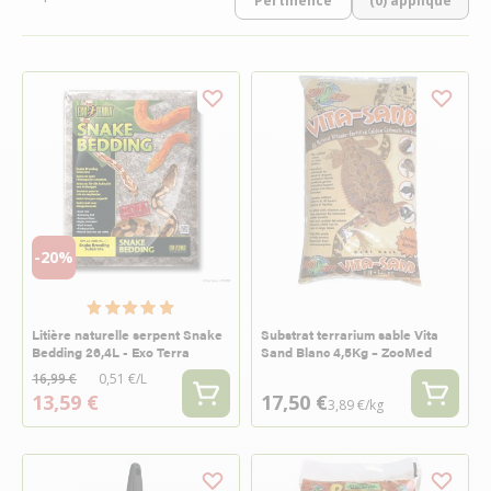
(0) appliqué
-20%
Litière naturelle serpent Snake
Substrat terrarium sable Vita
Bedding 26,4L - Exo Terra
Sand Blanc 4,5Kg – ZooMed
16,99 €
0,51 €/L
13,59 €
17,50 €
3,89 €/kg