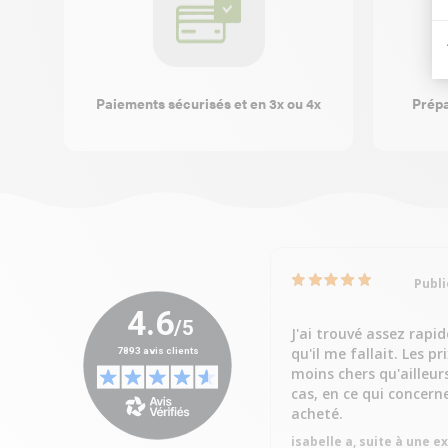
Paiements sécurisés et en 3x ou 4x
Prépa
Publi
J'ai trouvé assez rapi
qu'il me fallait. Les pr
moins chers qu'ailleur
cas, en ce qui concern
acheté.
isabelle a, suite à une 