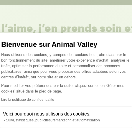
 l’aime, j’en prends soin 
Bienvenue sur Animal Valley
ure
Nourriture
Nourriture
Nourriture Lapin
No
il
Gerbille
Hamster
O
Plateforme de Gestion du Consentemen
Nous utilisons des cookies, y compris des cookies tiers, afin d’assurer le
bon fonctionnement du site, améliorer votre expérience d’achat, analyser le
trafic, optimiser la performance du site et personnaliser des annonces
publicitaires, ainsi que pour vous proposer des offres adaptées selon vos
centres d’intérêt, sur notre site et en dehors.
Pour modifier vos préférences par la suite, cliquez sur le lien 'Gérer mes
cookies' situé dans le pied de page.
Axeptio consent
Lire la politique de confidentialité
Voici pourquoi nous utilisons des cookies.
Suivi, statistiques, publicités, remarketing et automatisation