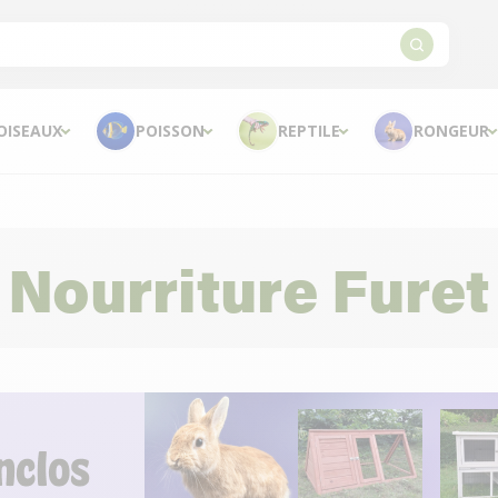
OISEAUX
POISSON
REPTILE
RONGEUR
Nourriture Furet