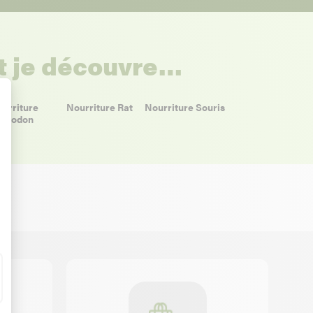
et je découvre…
urriture
Nourriture Rat
Nourriture Souris
ctodon
t : Personnalisez vos Options