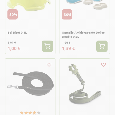
-50%
-30%
Bol Bizet 0.3L
Gamelle Antidérapante Delice
Double 0.2L
1,99 €
1,99 €
1,00 €
1,39 €