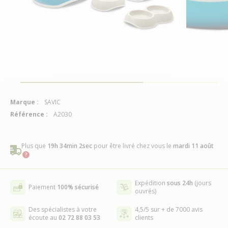
Marque :
SAVIC
Référence :
A2030
Plus que
19h 34min 2sec
pour être livré chez vous
le
mardi 11 août
Expédition
sous 24h
(jours
Paiement
100% sécurisé
ouvrés)
Des spécialistes à votre
4,5/5 sur + de 7000 avis
écoute au
02 72 88 03 53
clients