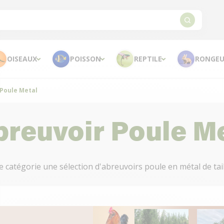
OISEAUX
POISSON
REPTILE
RONGEU
 Poule Metal
breuvoir Poule M
atégorie une sélection d'abreuvoirs poule en métal de taille