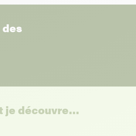
r des
et je découvre…