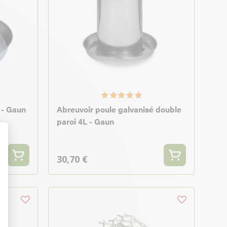
 - Gaun
Abreuvoir poule galvanisé double
paroi 4L - Gaun
t : Personnalisez vos Options
30,70 €