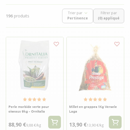
Trier par
Filtrer par
196
produits
(0) appliqué
Perle morbide verte pour
Millet en grappes 1Kg Versele
oiseaux 9kg - Ornitalia
Laga
88,90 €
13,90 €
9,88 €/kg
13,90 €/kg