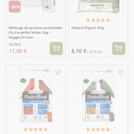
-20%
Mélange de graines carduelidés
Aliment Pigeon 5Kg
Fly Cardellini White 2kg -
Raggio Di Sole
13,75 €
11,00 €
8,10 €
1,62 €/kg