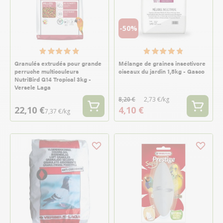
-50%
Granulés extrudés pour grande
Mélange de graines insectivore
perruche multicouleurs
oiseaux du jardin 1,5kg - Gasco
NutriBird G14 Tropical 3kg -
Versele Laga
8,20 €
2,73 €/kg
22,10 €
4,10 €
7,37 €/kg