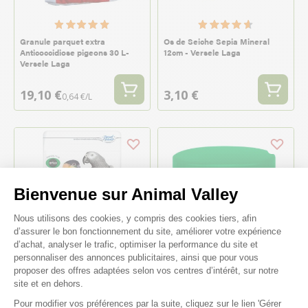
Granule parquet extra
Os de Seiche Sepia Mineral
Anticoccidiose pigeons 30 L-
12cm - Versele Laga
Versele Laga
19,10 €
3,10 €
0,64 €/L
Bienvenue sur Animal Valley
Plateforme de Gestion du Consenteme
Nous utilisons des cookies, y compris des cookies tiers, afin
d’assurer le bon fonctionnement du site, améliorer votre expérience
d’achat, analyser le trafic, optimiser la performance du site et
personnaliser des annonces publicitaires, ainsi que pour vous
proposer des offres adaptées selon vos centres d’intérêt, sur notre
site et en dehors.
Pâtée aux œufs pour grandes
Aliment d’élevage à la main pour
perruches et perroquets
amazones, cacatoès, grandes
Pour modifier vos préférences par la suite, cliquez sur le lien 'Gérer