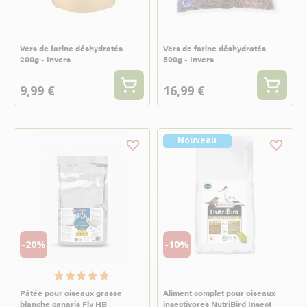
Vers de farine déshydratés
Vers de farine déshydratés
200g - Invers
500g - Invers
9,99 €
16,99 €
Nouveau
-20%
-10%
Pâtée pour oiseaux grasse
Aliment complet pour oiseaux
blanche canaris Fly HB
insectivores NutriBird Insect