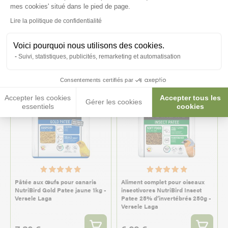
NutriBird Gold Patee 1kg -
perruches NutriBird A21 250g -
Axeptio consent
mes cookies' situé dans le pied de page.
Versele Laga
Versele Laga
Lire la politique de confidentialité
7,95 €
7,10 €
Voici pourquoi nous utilisons des cookies.
Suivi, statistiques, publicités, remarketing et automatisation
Consentements certifiés par
Accepter les cookies
Accepter tous les
Gérer les cookies
essentiels
cookies
Pâtée aux œufs pour canaris
Aliment complet pour oiseaux
NutriBird Gold Patee jaune 1kg -
insectivores NutriBird Insect
Versele Laga
Patee 25% d’invertébrés 250g -
Versele Laga