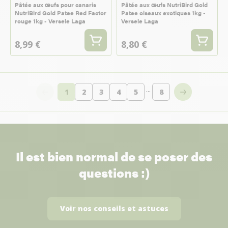
Pâtée aux œufs pour canaris
Pâtée aux œufs NutriBird Gold
NutriBird Gold Patee Red Factor
Patee oiseaux exotiques 1kg -
rouge 1kg - Versele Laga
Versele Laga
8,99 €
8,80 €
...
1
2
3
4
5
8
Vous lisez actuellement la page
Page
Page
Page
Page
Page
Il est bien normal de se poser des
questions :)
Voir nos conseils et astuces