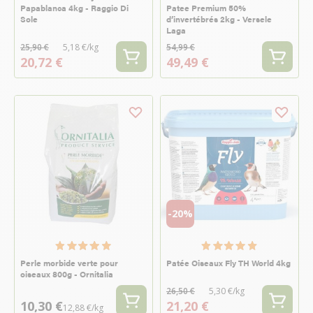
Papablanca 4kg - Raggio Di
Patee Premium 50%
Sole
d’invertébrés 2kg - Versele
Laga
25,90 €
5,18 €/kg
54,99 €
20,72 €
49,49 €
-20%
Perle morbide verte pour
Patée Oiseaux Fly TH World 4kg
oiseaux 800g - Ornitalia
26,50 €
5,30 €/kg
10,30 €
21,20 €
12,88 €/kg