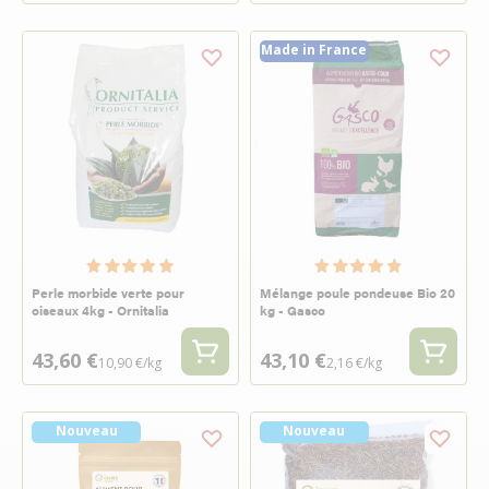
Made in France
Perle morbide verte pour
Mélange poule pondeuse Bio 20
oiseaux 4kg - Ornitalia
kg - Gasco
43,60 €
43,10 €
10,90 €/kg
2,16 €/kg
Nouveau
Nouveau