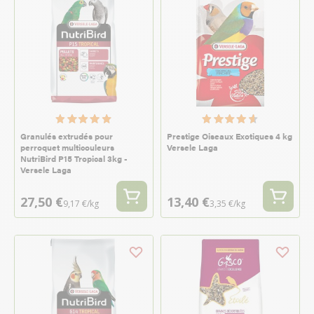
Granulés extrudés pour
Prestige Oiseaux Exotiques 4 kg
perroquet multicouleurs
Versele Laga
NutriBird P15 Tropical 3kg -
Versele Laga
27,50 €
13,40 €
9,17 €/kg
3,35 €/kg