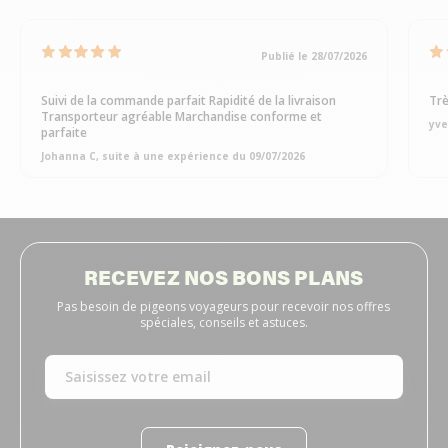
Publié le 28/07/2026
Suivi de la commande parfait Rapidité de la livraison
Trè
Transporteur agréable Marchandise conforme et
yve
parfaite
Johanna C, suite à une expérience du 09/07/2026
RECEVEZ NOS BONS PLANS
Pas besoin de pigeons voyageurs pour recevoir nos offres
spéciales, conseils et astuces.