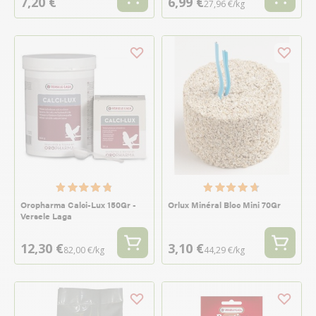
7,20 €
6,99 €
27,96 €/kg
Oropharma Calci-Lux 150Gr -
Orlux Minéral Bloc Mini 70Gr
Versele Laga
12,30 €
3,10 €
82,00 €/kg
44,29 €/kg