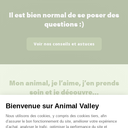
Il est bien normal de se poser des
questions :)
Voir nos conseils et astuces
Mon animal, je l’aime, j’en prends
soin et je découvre…
Bienvenue sur Animal Valley
Cage Chinchilla
Cage Cochon
Cage Ecureuil
Cage 
d'Inde
Plateforme de Gestion du Consenteme
Nous utilisons des cookies, y compris des cookies tiers, afin
d’assurer le bon fonctionnement du site, améliorer votre expérience
d’achat, analyser le trafic, optimiser la performance du site et