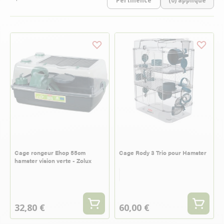
(0) appliqué
Cage rongeur Ehop 55cm
Cage Rody 3 Trio pour Hamster
hamster vision verte - Zolux
Bleu
Rouge
Couleur
32,80 €
60,00 €