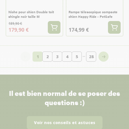
Niche pour chien Double toit
Rampe télescopique compacte
shingle noir taille M
chien Happy Ride - PetSafe
189,90 €
179,90 €
174,99 €
...
1
2
3
4
5
28
Vous lisez actuellement la page
Page
Page
Page
Page
Page
Il est bien normal de se poser des
questions :)
Voir nos conseils et astuces