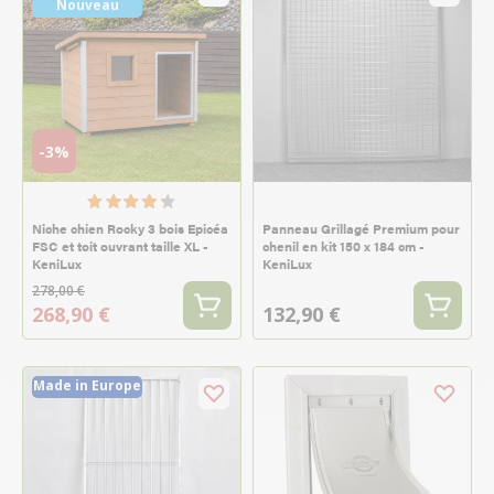
Nouveau
-3%
Niche chien Rocky 3 bois Epicéa
Panneau Grillagé Premium pour
FSC et toit ouvrant taille XL -
chenil en kit 150 x 184 cm -
KeniLux
KeniLux
278,00 €
268,90 €
132,90 €
Made in Europe