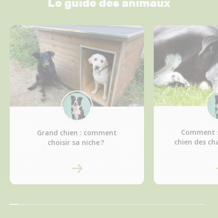
Le guide des animaux
Comment s
Grand chien : comment
chien des cha
choisir sa niche ?