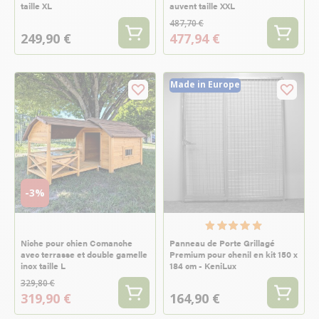
taille XL
auvent taille XXL
487,70 €
249,90 €
477,94 €
Made in Europe
-3%
Niche pour chien Comanche
Panneau de Porte Grillagé
avec terrasse et double gamelle
Premium pour chenil en kit 150 x
inox taille L
184 cm - KeniLux
329,80 €
319,90 €
164,90 €