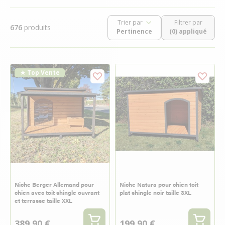
Trier par
Filtrer par
676
produits
(0) appliqué
★ Top Vente
Niche Berger Allemand pour
Niche Natura pour chien toit
chien avec toit shingle ouvrant
plat shingle noir taille 3XL
et terrasse taille XXL
389,90 €
199,90 €