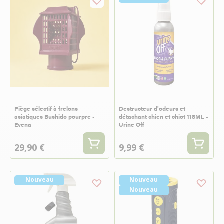
Piège sélectif à frelons
Destructeur d'odeurs et
asiatiques Bushido pourpre -
détachant chien et chiot 118ML -
Evena
Urine Off
29,90 €
9,99 €
Nouveau
Nouveau
Nouveau