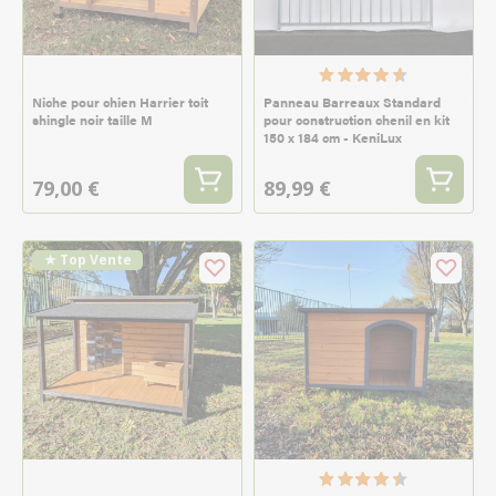
Niche pour chien Harrier toit
Panneau Barreaux Standard
shingle noir taille M
pour construction chenil en kit
150 x 184 cm - KeniLux
79,00 €
89,99 €
★ Top Vente