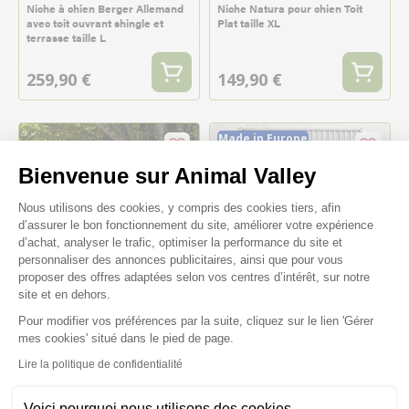
Niche à chien Berger Allemand
Niche Natura pour chien Toit
avec toit ouvrant shingle et
Plat taille XL
terrasse taille L
259,90 €
149,90 €
Made in Europe
Bienvenue sur Animal Valley
Plateforme de Gestion du Consenteme
Nous utilisons des cookies, y compris des cookies tiers, afin
d’assurer le bon fonctionnement du site, améliorer votre expérience
d’achat, analyser le trafic, optimiser la performance du site et
personnaliser des annonces publicitaires, ainsi que pour vous
proposer des offres adaptées selon vos centres d’intérêt, sur notre
site et en dehors.
Pour modifier vos préférences par la suite, cliquez sur le lien 'Gérer
Axeptio consent
mes cookies' situé dans le pied de page.
Niche pour chien Chalet Saint-
Panneau de Porte Premium
Bernard V2 toit shingle taille
Barreau pour construction
Lire la politique de confidentialité
XXL
chenil en kit 150 x 184 cm -
KeniLux
Voici pourquoi nous utilisons des cookies.