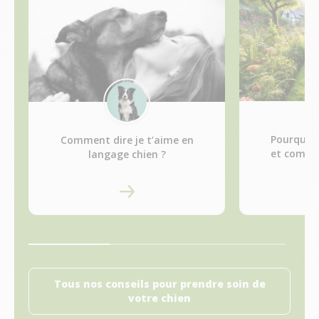
Pourquoi 
Comment dire je t’aime en
et comme
langage chien ?
Tous nos conseils pour prendre soin de
votre chien