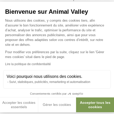
base de viande :
Bienvenue sur Animal Valley
Plateforme de Gestion du Consenteme
Nous utilisons des cookies, y compris des cookies tiers, afin
d’assurer le bon fonctionnement du site, améliorer votre expérience
d’achat, analyser le trafic, optimiser la performance du site et
personnaliser des annonces publicitaires, ainsi que pour vous
proposer des offres adaptées selon vos centres d’intérêt, sur notre
site et en dehors.
Pour modifier vos préférences par la suite, cliquez sur le lien 'Gérer
Axeptio consent
mes cookies' situé dans le pied de page.
Lire la politique de confidentialité
Viande séchée 250g pour chien
Voici pourquoi nous utilisons des cookies.
- Kerbl
Suivi, statistiques, publicités, remarketing et automatisation
8,00 €
Consentements certifiés par
Accepter les cookies
Accepter tous les
Gérer les cookies
essentiels
cookies
Quelle friandise acheter pour un chien adulte ?