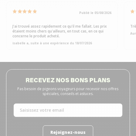
Publié le 05/08/2026
J'ai trouvé assez rapidement ce qu'il me fallait. Les prix
Trè
étaient moins chers qu'ailleurs, en tout cas, en ce qui
Aur
concerne le produit acheté.
isabelle a, suite à une expérience du 18/07/2026
RECEVEZ NOS BONS PLANS
Pas besoin de pigeons voyageurs pour recevoir nos offres
spéciales, conseils et astuces.
Rejoignez-nous