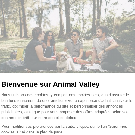
Bienvenue sur Animal Valley
Plateforme de Gestion du Consentemen
Nous utilisons des cookies, y compris des cookies tiers, afin d’assurer le
bon fonctionnement du site, améliorer votre expérience d’achat, analyser le
trafic, optimiser la performance du site et personnaliser des annonces
publicitaires, ainsi que pour vous proposer des offres adaptées selon vos
ions maître et chien. A force de connaître votre animal, se
centres d’intérêt, sur notre site et en dehors.
Pour modifier vos préférences par la suite, cliquez sur le lien 'Gérer mes
cookies' situé dans le pied de page.
Axeptio consent