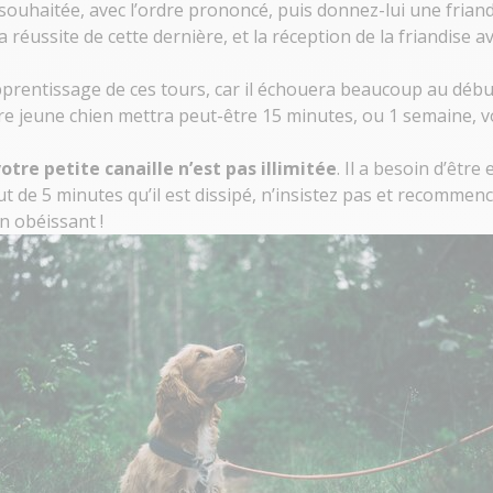
 souhaitée, avec l’ordre prononcé, puis donnez-lui une
frian
a réussite de cette dernière, et la réception de la friandise av
pprentissage de ces tours, car il échouera beaucoup au débu
otre jeune chien mettra peut-être 15 minutes, ou 1 semaine, v
otre petite canaille n’est pas illimitée
. Il a besoin d’êtr
de 5 minutes qu’il est dissipé, n’insistez pas et recommenc
n obéissant !