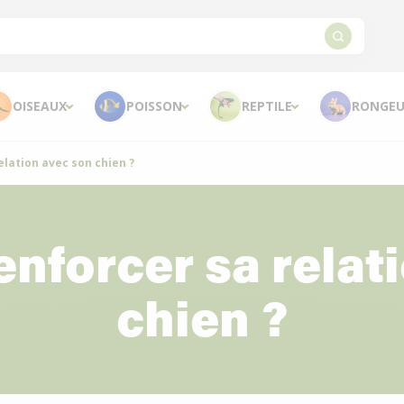
OISEAUX
POISSON
REPTILE
RONGEU
lation avec son chien ?
nforcer sa relati
chien ?