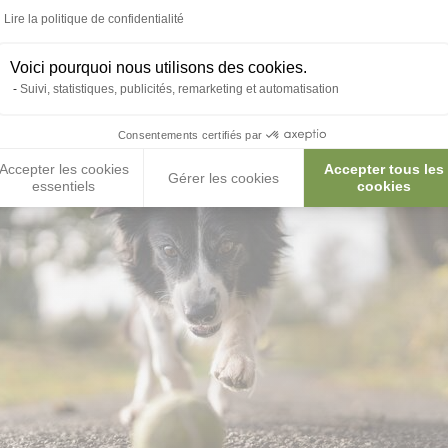
alades champêtres pour lui faire dépenser son trop plein d’énergie en 
Lire la politique de confidentialité
riandises sont cachées et atteignables seulement en déplaçant des 
partout dans une pièce fermée puis vous lui faite renifler une friandise
Voici pourquoi nous utilisons des cookies.
 flair.
Suivi, statistiques, publicités, remarketing et automatisation
 ultime des propriétaires de chiens ! C’est un sport canin où 
en vous tractant. Vous pouvez aussi participer à des
concou
Consentements certifiés par
t
forger petit à petit votre complicité
avec votre nouveau
Accepter les cookies
Accepter tous les
Gérer les cookies
essentiels
cookies