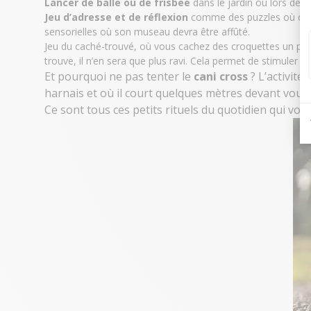
Lancer de balle ou de frisbee
dans le jardin ou lors de b
Jeu d’adresse et de réflexion
comme des puzzles où des f
sensorielles où son museau devra être affûté.
Jeu du caché-trouvé, où vous cachez des
croquettes
un peu 
trouve, il n’en sera que plus ravi. Cela permet de stimuler son
Et pourquoi ne pas tenter le
cani cross
? L’activité
harnais
et où il court quelques mètres devant vous 
Ce sont tous ces petits rituels du quotidien qui von