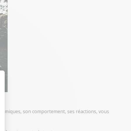
t : Personnalisez vos Options
s mimiques, son comportement, ses réactions, vous