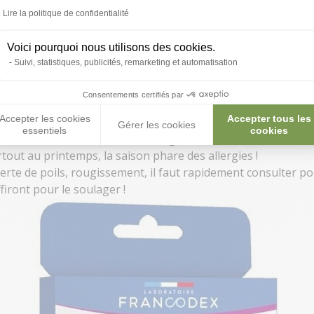
Dentifrice à croquer chien 20 comprimés - Francodex
Lire la politique de confidentialité
Voici pourquoi nous utilisons des cookies.
Suivi, statistiques, publicités, remarketing et automatisation
ouges voire violettes
est un signe à ne pas prendre à la lé
t bien plus malodorante que de coutume, pas d’hésitation : fai
Consentements certifiés par
Accepter les cookies
Accepter tous les
Gérer les cookies
essentiels
cookies
ladie ou affection : les
démangeaisons effrénées.
Si ce n
urtout au
printemps, la saison phare des allergies
!
te de poils, rougissement, il faut rapidement consulter pour 
firont pour le soulager !