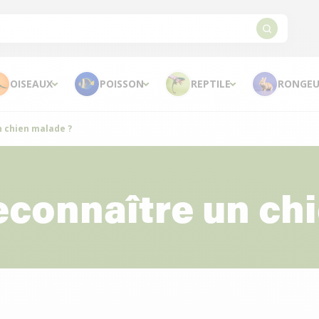
OISEAUX
POISSON
REPTILE
RONGEU
 chien malade ?
connaître un chi