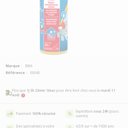
Marque :
SERA
Référence :
03045
Plus que
1j 5h 23min 16sec
pour être livré chez vous
le
mardi 11
août
Expédition
sous 24h
(jours
Paiement
100% sécurisé
ouvrés)
Des spécialistes à votre
4,5/5 sur + de 7000 avis