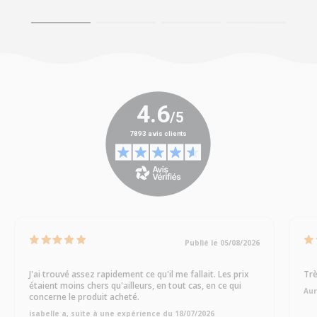
Publié le 05/08/2026
J'ai trouvé assez rapidement ce qu'il me fallait. Les prix
Trè
étaient moins chers qu'ailleurs, en tout cas, en ce qui
Aur
concerne le produit acheté.
isabelle a, suite à une expérience du 18/07/2026