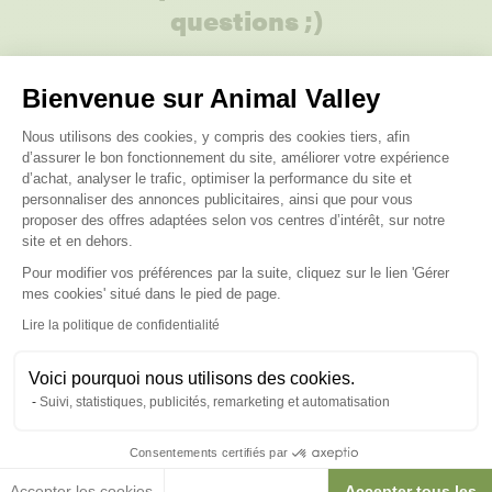
questions ;)
Posez-nous vos questions
Bienvenue sur Animal Valley
Plateforme de Gestion du Consenteme
Nous utilisons des cookies, y compris des cookies tiers, afin
d’assurer le bon fonctionnement du site, améliorer votre expérience
d’achat, analyser le trafic, optimiser la performance du site et
personnaliser des annonces publicitaires, ainsi que pour vous
proposer des offres adaptées selon vos centres d’intérêt, sur notre
Ces produits peuvent vous
site et en dehors.
intéresser
Pour modifier vos préférences par la suite, cliquez sur le lien 'Gérer
Axeptio consent
mes cookies' situé dans le pied de page.
Lire la politique de confidentialité
Voici pourquoi nous utilisons des cookies.
Suivi, statistiques, publicités, remarketing et automatisation
Consentements certifiés par
Accepter les cookies
Accepter tous les