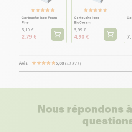
Cartouche Iseo Foam
Cartouche Iseo
Car
Fine
BioCeram
3,10 €
5,99 €
2,79 €
4,90 €
7,
Avis
5,00
(23 avis)
Nous répondons à
questions