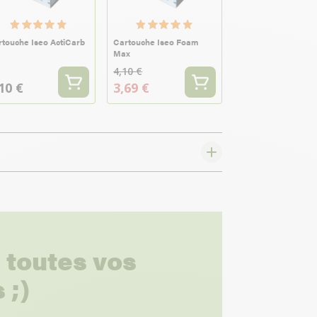
touche Iseo ActiCarb
Cartouche Iseo Foam
Max
4,10 €
10 €
3,69 €
 toutes vos
 ;)