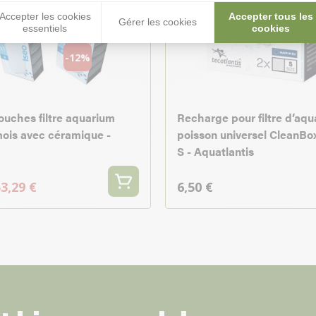
Accepter les cookies
Accepter tous les
Gérer les cookies
essentiels
cookies
-12%
touches filtre aquarium
Recharge pour filtre d’aq
mois avec céramique -
poisson universel CleanBo
S - Aquatlantis
3,29 €
6,50 €