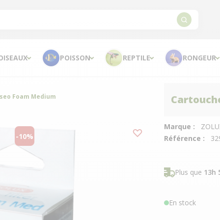
OISEAUX
POISSON
REPTILE
RONGEUR
Iseo Foam Medium
Cartouch
Marque :
ZOLU
-10%
Référence :
32
Plus que
13h 
En stock