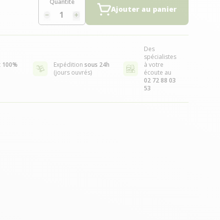
Quantité
Ajouter au panier
Des
spécialistes
t
100%
Expédition
sous 24h
à votre
(jours ouvrés)
écoute au
02 72 88 03
53