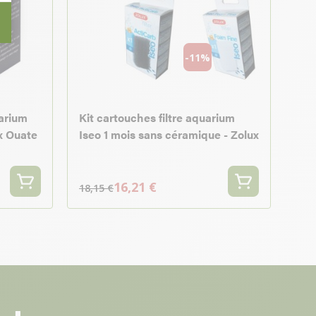
-11%
uarium
Kit cartouches filtre aquarium
x Ouate
Iseo 1 mois sans céramique - Zolux
16,21 €
18,15 €