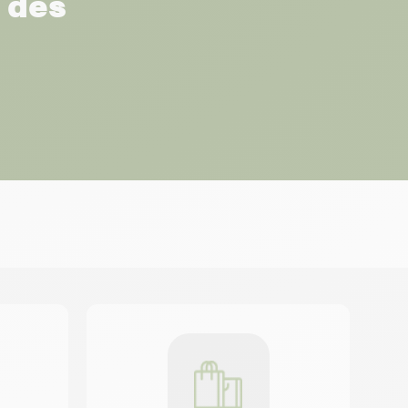
r des