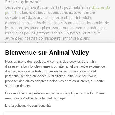
Rosiers grimpants
Les rosiers grimpants sont parfaits pour habiller les
clôtures du
poulailler
.
Leurs épines repoussent naturellement
certains prédateurs
qui tenteraient de s'introduire
d’approcher trop près de l'enclos. S’ils dissuadent les poules de
les picorer, les jeunes plants sont tout de même vulnérables
lorsque les poules grattent la terre. Toutefois, leurs fleurs
attirent les insectes pollinisateurs, enrichissant ainsi
l'écosystème de votre jardin.
Capucines
Bienvenue sur Animal Valley
Les capucines orangées ou jaunes sont non seulement
Plateforme de Gestion du Consenteme
décoratives mais aussi comestibles pour vos poules. Elles ont
Nous utilisons des cookies, y compris des cookies tiers, afin
également la réputation d'
éloigner certains parasites
.
d’assurer le bon fonctionnement du site, améliorer votre expérience
Plantes aromatiques
d’achat, analyser le trafic, optimiser la performance du site et
Certaines plantes aromatiques comme la lavande et le romarin
personnaliser des annonces publicitaires, ainsi que pour vous
sont excellentes à planter autour du poulailler. Leur parfum
proposer des offres adaptées selon vos centres d’intérêt, sur notre
puissant aide à masquer l'odeur du poulailler, ce qui peut
site et en dehors.
dissuader certains prédateurs guidés par leur odorat. Ces
Pour modifier vos préférences par la suite, cliquez sur le lien 'Gérer
plantes ont aussi des
propriétés répulsives contre les
Axeptio consent
mes cookies' situé dans le pied de page.
parasites comme les poux et les puces
.
Lire la politique de confidentialité