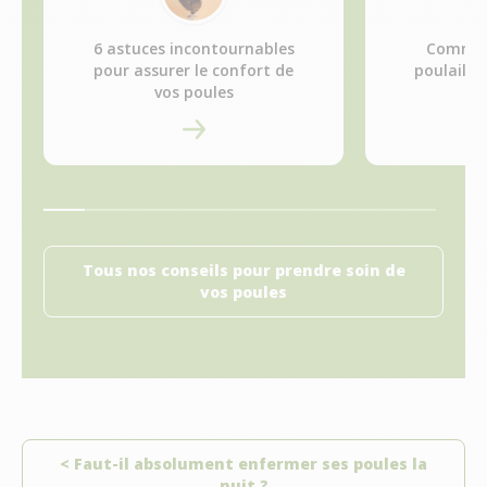
6 astuces incontournables
Commen
pour assurer le confort de
poulaille
vos poules
Tous nos conseils pour prendre soin de
vos poules
< Faut-il absolument enfermer ses poules la
nuit ?