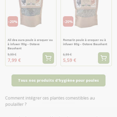
-20%
-20%
Ail des ours poule à croquer ou
Romarin poule à croquer ou à
à infuser 50g - Octave
infuser 80g - Octave Bauchant
Bauchant
9,99 €
6,99 €
7,99 €
5,59 €
Tous nos produits d'hygiène pour poules
Comment intégrer ces plantes comestibles au
poulailler ?