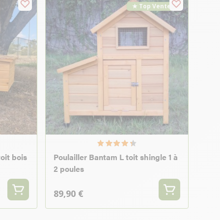
★ Top Vente
toit bois
Poulailler Bantam L toit shingle 1 à
2 poules
89,90 €