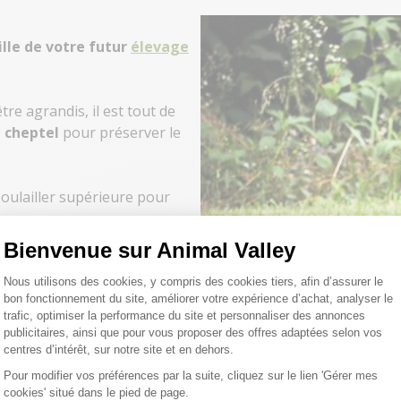
lle de votre futur
élevage
tre agrandis, il est tout de
n cheptel
pour préserver le
 poulailler supérieure pour
Bienvenue sur Animal Valley
avoir des poussins ?
Plateforme de Gestion du Consentemen
Nous utilisons des cookies, y compris des cookies tiers, afin d’assurer le
bon fonctionnement du site, améliorer votre expérience d’achat, analyser le
ables qui aiment la
trafic, optimiser la performance du site et personnaliser des annonces
 au minimum avec 2 poules
publicitaires, ainsi que pour vous proposer des offres adaptées selon vos
centres d’intérêt, sur notre site et en dehors.
Pour modifier vos préférences par la suite, cliquez sur le lien 'Gérer mes
cookies' situé dans le pied de page.
Axeptio consent