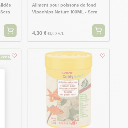
hlidés
Aliment pour poissons de fond
 Sera
Vipachips Nature 100ML - Sera
4,30 €
43,00 €/L
 Vente
t : Personnalisez vos Options