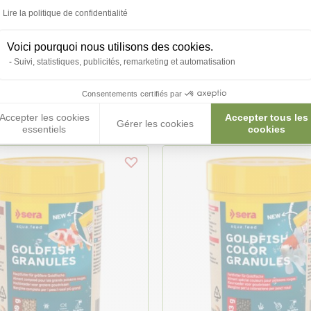
Lire la politique de confidentialité
 pour silures et loches
Friandise pour poissons pa
Voici pourquoi nous utilisons des cookies.
 Pleco Tabs Nature 64g -
adhésives O-Nip Stickies 2
Suivi, statistiques, publicités, remarketing et automatisation
Sera
Consentements certifiés par
3,10 €
0,00 €/L
Accepter les cookies
Accepter tous les
Gérer les cookies
essentiels
cookies