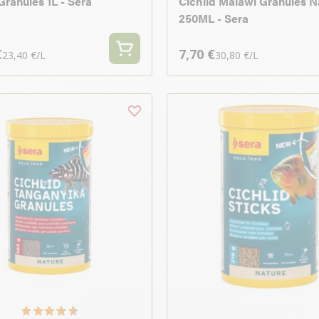
Granules 1L - Sera
Cichlid Malawi Granules N
250ML - Sera
€
7,70 €
23,40 €/L
30,80 €/L