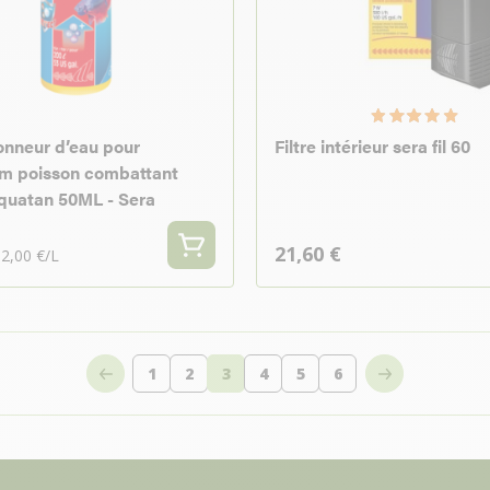
onneur d’eau pour
Filtre intérieur sera fil 60
m poisson combattant
quatan 50ML - Sera
21,60 €
2,00 €/L
1
2
3
4
5
6
Page
Page
Vous lisez actuellement la page
Page
Page
Page