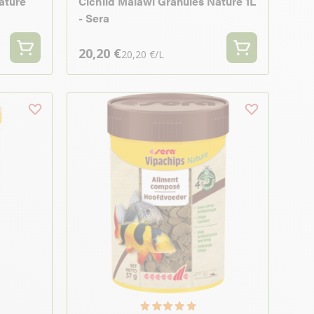
ature
Cichlid Malawi Granules Nature 1L
- Sera
20,20 €
20,20 €/L