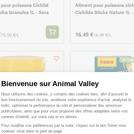
 pour poissons Cichlid
Aliment pour poissons cic
ika Granules 1L - Sera
Cichlids Sticks Nature 1L -
€
16,49 €
19,50 €/L
16,49 €/L
★ Top
Bienvenue sur Animal Valley
Plateforme de Gestion du Consentemen
Nous utilisons des cookies, y compris des cookies tiers, afin d’assurer le
bon fonctionnement du site, améliorer votre expérience d’achat, analyser le
trafic, optimiser la performance du site et personnaliser des annonces
publicitaires, ainsi que pour vous proposer des offres adaptées selon vos
centres d’intérêt, sur notre site et en dehors.
Pour modifier vos préférences par la suite, cliquez sur le lien 'Gérer mes
cookies' situé dans le pied de page.
Axeptio consent