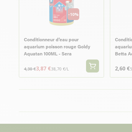
-10%
Conditionneur d’eau pour
Conditi
aquarium poisson rouge Goldy
aquariu
Aquatan 100ML - Sera
Betta A
3,87 €
2,60 €
4,30 €
38,70 €/L
5