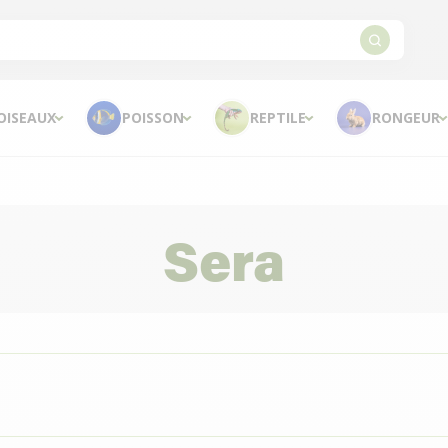
OISEAUX
POISSON
REPTILE
RONGEUR
Sera