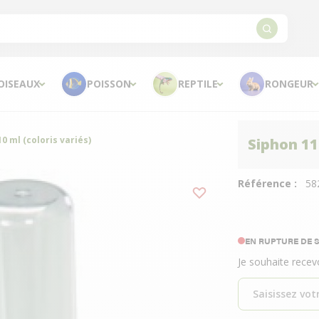
OISEAUX
POISSON
REPTILE
RONGEUR
0 ml (coloris variés)
Siphon 110
Référence :
58
EN RUPTURE DE 
Je souhaite recev