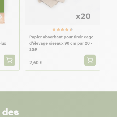
Papier absorbant pour tiroir cage
olux
d’élevage oiseaux 90 cm par 20 -
2GR
2,60 €
r des