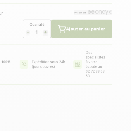
ur
Quantité
Ajouter au panier
Des
spécialistes
t
100%
Expédition
sous 24h
à votre
(jours ouvrés)
écoute au
02 72 88 03
53