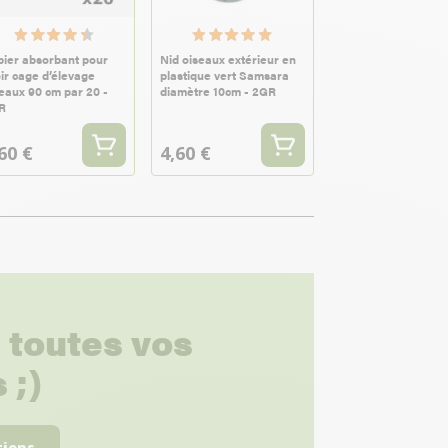
ier absorbant pour
Nid oiseaux extérieur en
oir cage d’élevage
plastique vert Samsara
eaux 90 cm par 20 -
diamètre 10cm - 2GR
R
60 €
4,60 €
 toutes vos
 ;)
tions