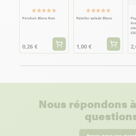
Perchoir Blanc 5cm
Ratelier salade Blanc
Pap
tir
ois
2G
0,26 €
1,00 €
2,
Nous répondons à
questions
Posez-nous vos ques