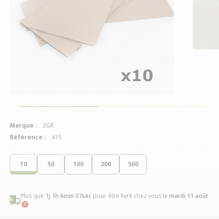
Marque :
2GR
Référence :
415
10
50
100
200
500
Plus que
1j 1h 6min 37sec
pour être livré chez vous
le
mardi 11 août