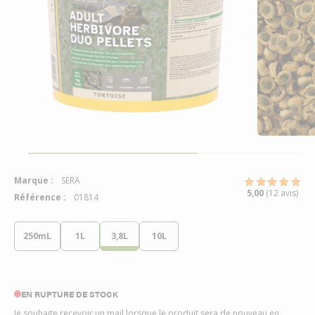
Marque :
SERA
5,00
(12 avis)
Référence :
01814
250mL
1L
3,8L
10L
EN RUPTURE DE STOCK
Je souhaite recevoir un mail lorsque le produit sera de nouveau en