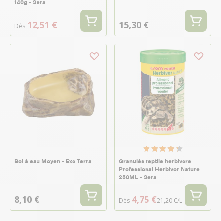
140g - Sera
12,51 €
15,30 €
Dès
Bol à eau Moyen - Exo Terra
Granulés reptile herbivore
Professional Herbivor Nature
250ML - Sera
8,10 €
4,75 €
Dès
21,20 €/L