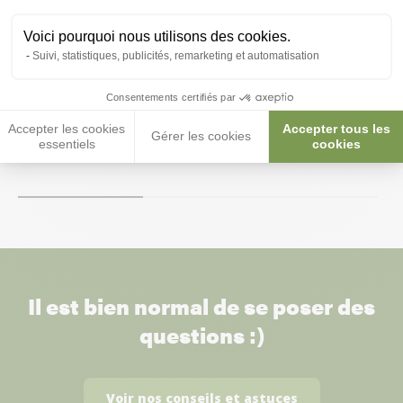
Voici pourquoi nous utilisons des cookies.
Suivi, statistiques, publicités, remarketing et automatisation
Bol à eau Petite taille - Exo Terra
Bol à eau pour 
Dish Grand Modè
Consentements certifiés par
Accepter les cookies
Accepter tous les
7,10 €
15,90 €
Gérer les cookies
essentiels
cookies
Il est bien normal de se poser des
questions :)
Voir nos conseils et astuces