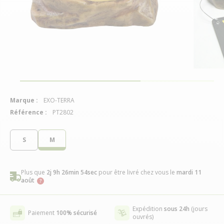
Marque :
EXO-TERRA
Référence :
PT2802
S
M
Plus que
2j 9h 26min 54sec
pour être livré chez vous
le
mardi 11
août
Expédition
sous 24h
(jours
Paiement
100% sécurisé
ouvrés)