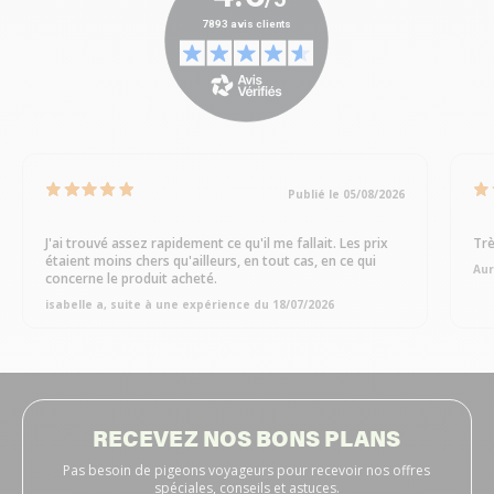
Publié le 05/08/2026
J'ai trouvé assez rapidement ce qu'il me fallait. Les prix
Trè
étaient moins chers qu'ailleurs, en tout cas, en ce qui
Aur
concerne le produit acheté.
isabelle a, suite à une expérience du 18/07/2026
RECEVEZ NOS BONS PLANS
Pas besoin de pigeons voyageurs pour recevoir nos offres
spéciales, conseils et astuces.