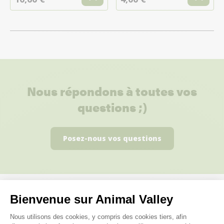
Nous répondons à toutes vos
questions ;)
Posez-nous vos questions
Bienvenue sur Animal Valley
Ces produits peuvent vous
Plateforme de Gestion du Consenteme
Nous utilisons des cookies, y compris des cookies tiers, afin