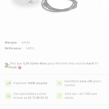
Marque :
GAUN
Référence :
14010
Plus que
1j 0h 32min 45sec
pour être livré chez vous
le
mardi 11
août
Expédition
sous 24h
(jours
Paiement
100% sécurisé
ouvrés)
Des spécialistes à votre
4,5/5 sur + de 7000 avis
écoute au
02 72 88 03 53
clients