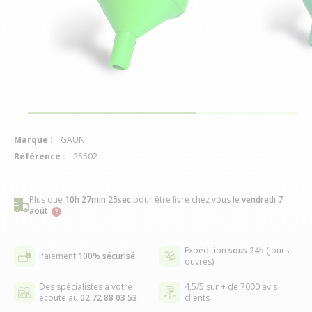
Marque :
GAUN
Référence :
25502
Plus que
10h 27min 25sec
pour être livré chez vous
le
vendredi 7
août
Expédition
sous 24h
(jours
Paiement
100% sécurisé
ouvrés)
Des spécialistes à votre
4,5/5 sur + de 7000 avis
écoute au
02 72 88 03 53
clients