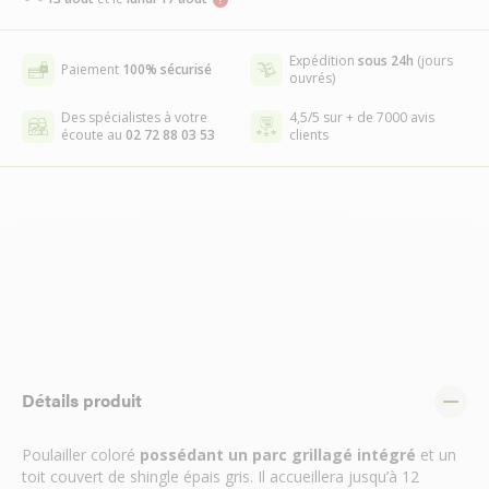
Expédition
sous 24h
(jours
Paiement
100% sécurisé
ouvrés)
Des spécialistes à votre
4,5/5 sur + de 7000 avis
écoute au
02 72 88 03 53
clients
Détails produit
Poulailler coloré
possédant un parc grillagé intégré
et un
toit couvert de shingle épais gris. Il accueillera jusqu’à 12