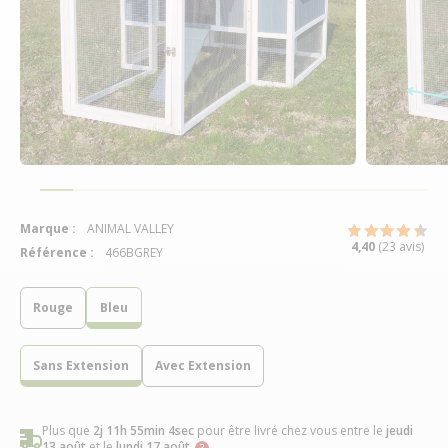
Marque :
ANIMAL VALLEY
4,40
(23 avis)
Référence :
466BGREY
Rouge
Bleu
Sans Extension
Avec Extension
Plus que
2j 11h 55min 3sec
pour être livré chez vous
entre le
jeudi
13 août
et le
lundi 17 août