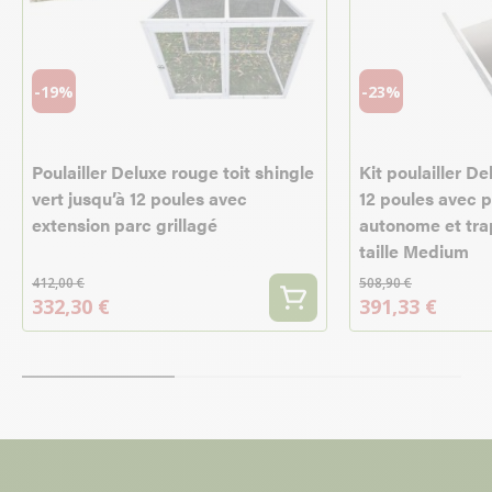
-19%
-23%
Poulailler Deluxe rouge toit shingle
Kit poulailler D
vert jusqu’à 12 poules avec
12 poules avec 
extension parc grillagé
autonome et tra
taille Medium
412,00 €
508,90 €
332,30 €
391,33 €