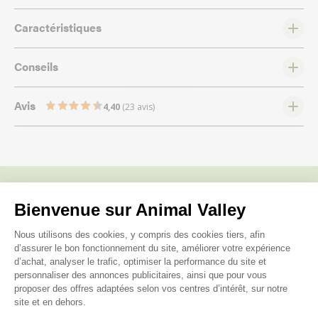
Caractéristiques
Conseils
Avis
4,40
(23 avis)
Les questions posées par nos
Bienvenue sur Animal Valley
Plateforme de Gestion du Consenteme
clients ;)
Nous utilisons des cookies, y compris des cookies tiers, afin
d’assurer le bon fonctionnement du site, améliorer votre expérience
d’achat, analyser le trafic, optimiser la performance du site et
personnaliser des annonces publicitaires, ainsi que pour vous
Le bois est-il traité ?
proposer des offres adaptées selon vos centres d’intérêt, sur notre
site et en dehors.