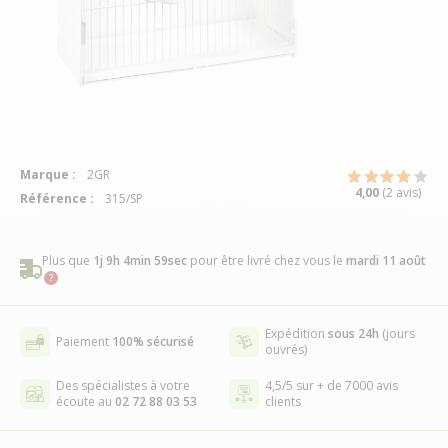
Marque :
2GR
4,00
(2 avis)
Référence :
315/SP
Plus que
1j 9h 4min 59sec
pour être livré chez vous
le
mardi 11 août
Expédition
sous 24h
(jours
Paiement
100% sécurisé
ouvrés)
Des spécialistes à votre
4,5/5 sur + de 7000 avis
écoute au
02 72 88 03 53
clients