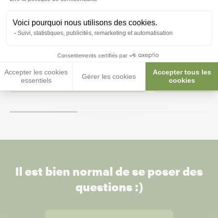
Voici pourquoi nous utilisons des cookies.
Cage exposition Grille Noir
Cage exposition 
Suivi, statistiques, publicités, remarketing et automatisation
Mangeoire extérieure
Consentements certifiés par
Accepter les cookies
Accepter tous les
Gérer les cookies
20,00 €
20,00 €
essentiels
cookies
Il est bien normal de se poser des
questions :)