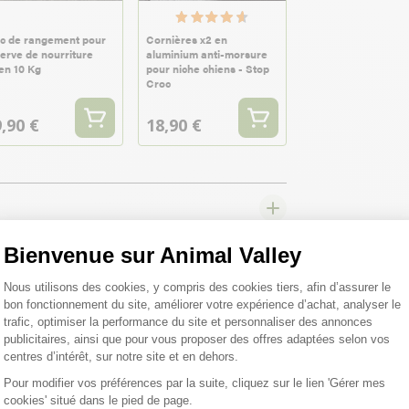
oc de rangement pour
Cornières x2 en
erve de nourriture
aluminium anti-morsure
en 10 Kg
pour niche chiens - Stop
Croc
,90 €
18,90 €
Bienvenue sur Animal Valley
Plateforme de Gestion du Consentemen
Nous utilisons des cookies, y compris des cookies tiers, afin d’assurer le
bon fonctionnement du site, améliorer votre expérience d’achat, analyser le
trafic, optimiser la performance du site et personnaliser des annonces
publicitaires, ainsi que pour vous proposer des offres adaptées selon vos
centres d’intérêt, sur notre site et en dehors.
Pour modifier vos préférences par la suite, cliquez sur le lien 'Gérer mes
cookies' situé dans le pied de page.
Axeptio consent