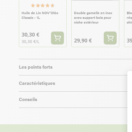
Huile de Lin NOV'Oléo
Double gamelle en inox
Bl
Classic - 1L
avec support bois pour
rés
niche extérieur
chi
30,30 €
29,90 €
39
30,30 €/L
Les points forts
Caractéristiques
Conseils