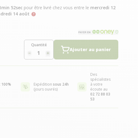
1min 51sec
pour être livré chez vous
entre le
mercredi 12
dredi 14 août
Quantité
Ajouter au panier
Des
spécialistes
t
100%
Expédition
sous 24h
à votre
(jours ouvrés)
écoute au
02 72 88 03
53