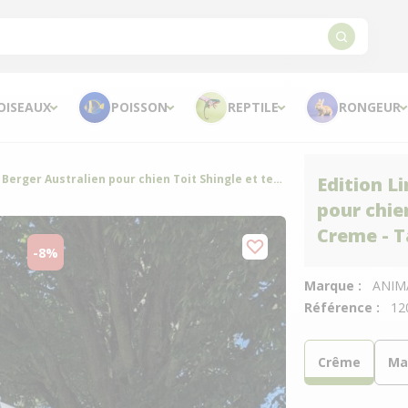
OISEAUX
POISSON
REPTILE
RONGEUR
Edition Limitée - Niche Berger Australien pour chien Toit Shingle et terrasse Couverte - Creme - Taille L
Edition L
pour chie
Creme - Ta
-8%
Marque :
ANIM
Référence :
12
Crême
Ma