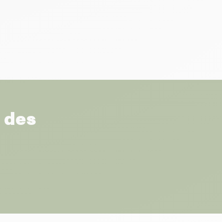
r des