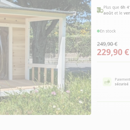
Plus que
6h 4
août
et le
ven
En stock
249,90 €
229,90 €
Paiemen
sécurisé