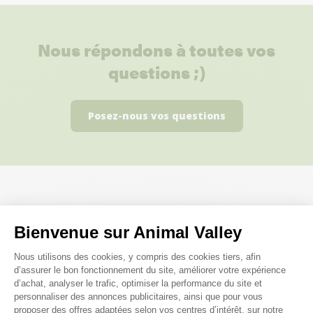
Nous répondons à toutes vos
questions ;)
Posez-nous vos questions
Ces produits peuvent vous
Bienvenue sur Animal Valley
intéresser
Plateforme de Gestion du Consenteme
Nous utilisons des cookies, y compris des cookies tiers, afin
d’assurer le bon fonctionnement du site, améliorer votre expérience
d’achat, analyser le trafic, optimiser la performance du site et
Made in France
personnaliser des annonces publicitaires, ainsi que pour vous
proposer des offres adaptées selon vos centres d’intérêt, sur notre