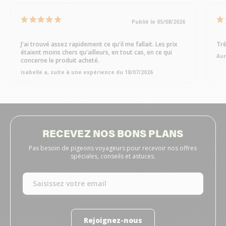
Publié le 05/08/2026
J'ai trouvé assez rapidement ce qu'il me fallait. Les prix
Trè
étaient moins chers qu'ailleurs, en tout cas, en ce qui
Aur
concerne le produit acheté.
isabelle a, suite à une expérience du 18/07/2026
RECEVEZ NOS BONS PLANS
Pas besoin de pigeons voyageurs pour recevoir nos offres
spéciales, conseils et astuces.
Rejoignez-nous