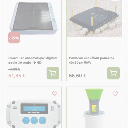
-35%
Couveuse automatique digitale
Panneau chauffant poussins
poule 36 œufs - HHD
40x50cm 50W
79,00 €
51,35 €
66,60 €