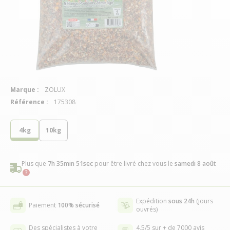
Marque :
ZOLUX
Référence :
175308
4kg
10kg
Plus que
7h 35min 50sec
pour être livré chez vous
le
samedi 8 août
Expédition
sous 24h
(jours
Paiement
100% sécurisé
ouvrés)
Des spécialistes à votre
4,5/5 sur + de 7000 avis