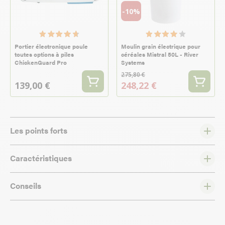
-10%
Portier électronique poule
Moulin grain électrique pour
toutes options à piles
céréales Mistral 50L - River
ChickenGuard Pro
Systems
275,80 €
139,00 €
248,22 €
Les points forts
Caractéristiques
Conseils