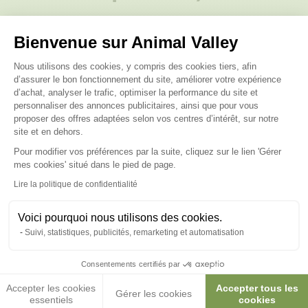
Posez-nous vos questions
Bienvenue sur Animal Valley
Plateforme de Gestion du Consenteme
Nous utilisons des cookies, y compris des cookies tiers, afin
d’assurer le bon fonctionnement du site, améliorer votre expérience
d’achat, analyser le trafic, optimiser la performance du site et
personnaliser des annonces publicitaires, ainsi que pour vous
proposer des offres adaptées selon vos centres d’intérêt, sur notre
Ces produits peuvent vous
site et en dehors.
intéresser
Pour modifier vos préférences par la suite, cliquez sur le lien 'Gérer
Axeptio consent
mes cookies' situé dans le pied de page.
Lire la politique de confidentialité
Made in France
Made in France
Voici pourquoi nous utilisons des cookies.
Suivi, statistiques, publicités, remarketing et automatisation
Consentements certifiés par
Accepter les cookies
Accepter tous les
Gérer les cookies
essentiels
cookies