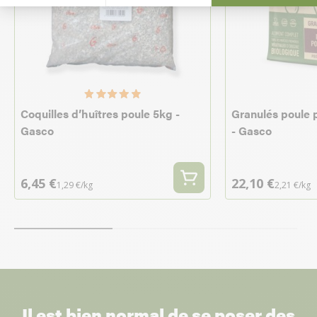
Coquilles d’huîtres poule 5kg -
Granulés poule 
Gasco
- Gasco
6,45 €
22,10 €
1,29 €/kg
2,21 €/kg
Il est bien normal de se poser des