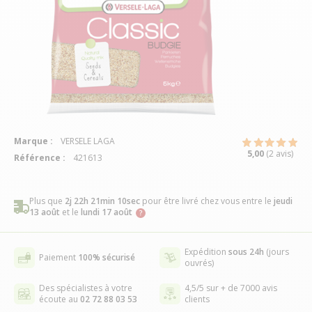
Marque :
VERSELE LAGA
5,00
(2 avis)
Référence :
421613
Plus que
2j 22h 21min 9sec
pour être livré chez vous
entre le
jeudi
13 août
et le
lundi 17 août
Expédition
sous 24h
(jours
Paiement
100% sécurisé
ouvrés)
Des spécialistes à votre
4,5/5 sur + de 7000 avis
écoute au
02 72 88 03 53
clients