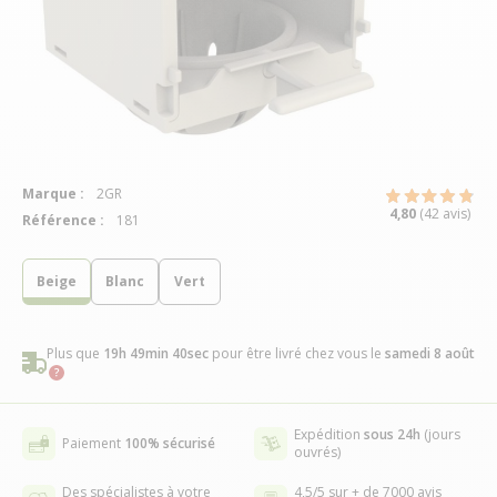
Marque :
2GR
4,80
(42 avis)
Référence :
181
Beige
Blanc
Vert
Plus que
19h 49min 40sec
pour être livré chez vous
le
samedi 8 août
Expédition
sous 24h
(jours
Paiement
100% sécurisé
ouvrés)
Des spécialistes à votre
4,5/5 sur + de 7000 avis