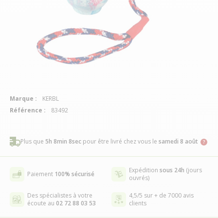
Marque :
KERBL
Référence :
83492
Plus que
5h 8min 7sec
pour être livré chez vous
le
samedi 8 août
Expédition
sous 24h
(jours
Paiement
100% sécurisé
ouvrés)
Des spécialistes à votre
4,5/5 sur + de 7000 avis
écoute au
02 72 88 03 53
clients