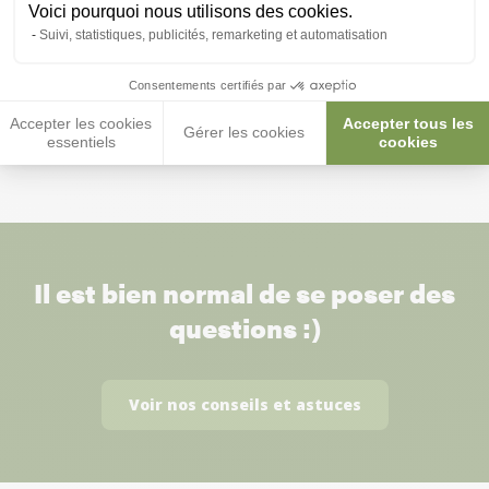
Poule latex 40 cm
Peluche Karl le 
Voici pourquoi nous utilisons des cookies.
Suivi, statistiques, publicités, remarketing et automatisation
5,10 €
7,30 €
3,57 €
Consentements certifiés par
Accepter les cookies
Accepter tous les
Gérer les cookies
essentiels
cookies
Il est bien normal de se poser des
questions :)
Voir nos conseils et astuces