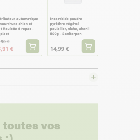
tributeur automatique
Insecticide poudre
nourriture chien et
pyrèthre végétal
t Roulette 6 repas -
poulailler, niche, chenil
plast
500g - Saniterpen
,90 €
,91 €
14,99 €
 toutes vos
 ;)