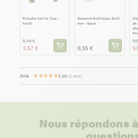
Peluche Karl le Coq -
Raccord droit tuyau 8x14
Dis
Kerbl
mm - Gaun
de 
cha
Fer
5,10 €
59
3,57 €
0,55 €
53
Avis
5,00
(2 avis)
Nous répondons à
questions