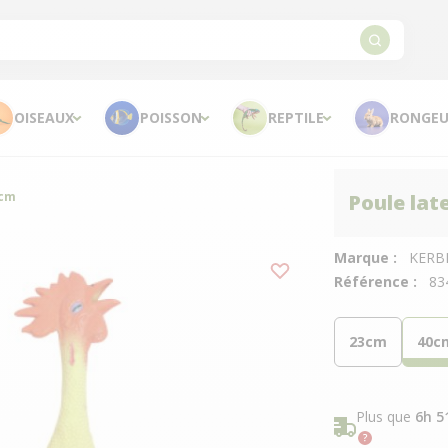
OISEAUX
POISSON
REPTILE
RONGEU
 cm
Poule lat
Marque :
KERB
Référence :
83
23cm
40c
Plus que
6h 5