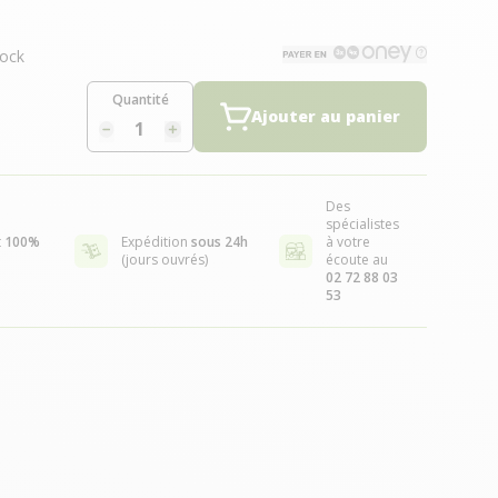
ock
Quantité
Ajouter au panier
Des
spécialistes
t
100%
Expédition
sous 24h
à votre
(jours ouvrés)
écoute au
02 72 88 03
53