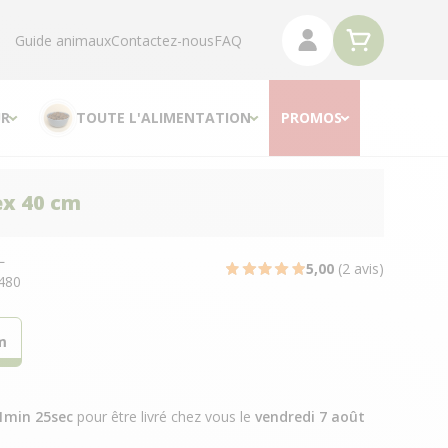
Guide animaux
Contactez-nous
FAQ
R
TOUTE L'ALIMENTATION
PROMOS
ex 40 cm
L
5,00
(2 avis)
480
m
1min 24sec
pour être livré chez vous
le
vendredi 7 août