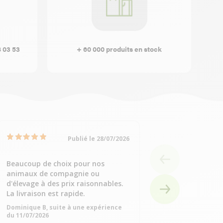
8 03 53
+ 60 000 produits en stock
Publié le 28/07/2026
Beaucoup de choix pour nos
Simple et rapide
animaux de compagnie ou
Alain J, suite à une
d'élevage à des prix raisonnables.
11/07/2026
La livraison est rapide.
Dominique B, suite à une expérience
du 11/07/2026