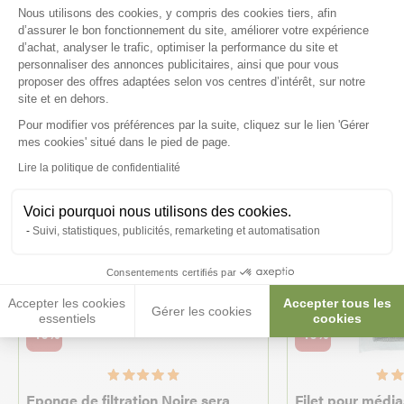
Plateforme de Gestion du Consenteme
Nous utilisons des cookies, y compris des cookies tiers, afin
Ces produits peuvent vous
d’assurer le bon fonctionnement du site, améliorer votre expérience
intéresser
d’achat, analyser le trafic, optimiser la performance du site et
personnaliser des annonces publicitaires, ainsi que pour vous
proposer des offres adaptées selon vos centres d’intérêt, sur notre
site et en dehors.
Pour modifier vos préférences par la suite, cliquez sur le lien 'Gérer
Axeptio consent
mes cookies' situé dans le pied de page.
Lire la politique de confidentialité
Voici pourquoi nous utilisons des cookies.
Suivi, statistiques, publicités, remarketing et automatisation
Consentements certifiés par
Accepter les cookies
Accepter tous les
Gérer les cookies
essentiels
cookies
-10%
-10%
Eponge de filtration Noire sera
Filet pour médias