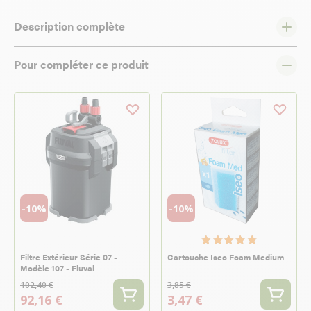
Description complète
Pour compléter ce produit
-10%
-10%
Filtre Extérieur Série 07 -
Cartouche Iseo Foam Medium
Modèle 107 - Fluval
102,40 €
3,85 €
92,16 €
3,47 €