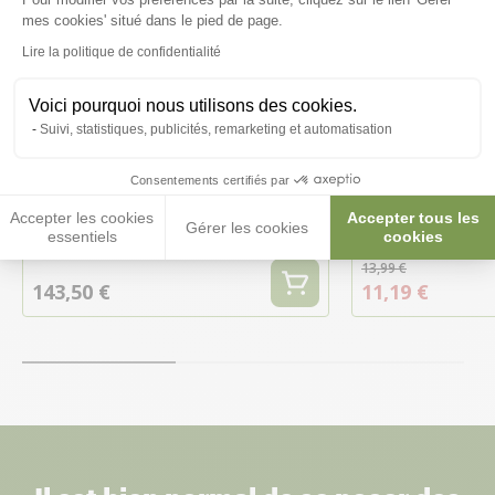
Axeptio consent
mes cookies' situé dans le pied de page.
Lire la politique de confidentialité
Voici pourquoi nous utilisons des cookies.
-20%
Suivi, statistiques, publicités, remarketing et automatisation
Consentements certifiés par
Filtre Extérieur Série 07 - Modèle
Filtre aquarium
Accepter les cookies
Accepter tous les
Gérer les cookies
307 - Fluval
Aquaya noir - Zo
essentiels
cookies
13,99 €
143,50 €
11,19 €