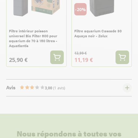
-20%
Filtre intérieur poisson
Filtre aquarium Cascade 30
universel Bio Filter 600 pour
Aquaya noir - Zolux
aquarium de 70 à 150 litres -
Aquatlantis
13,99 €
25,90 €
11,19 €
Avis
3,00
(1 avis)
Nous répondons à toutes vos