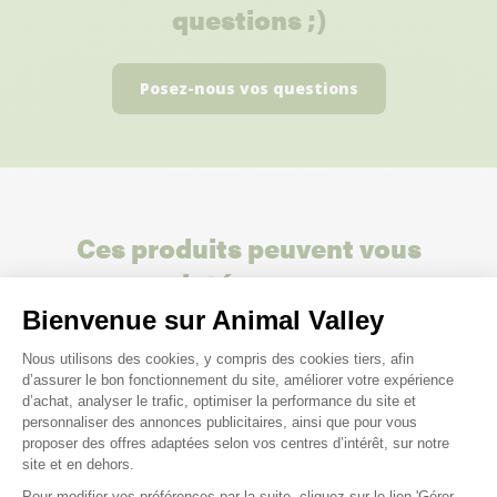
questions ;)
Posez-nous vos questions
Ces produits peuvent vous
intéresser
Bienvenue sur Animal Valley
Plateforme de Gestion du Consenteme
Nous utilisons des cookies, y compris des cookies tiers, afin
d’assurer le bon fonctionnement du site, améliorer votre expérience
d’achat, analyser le trafic, optimiser la performance du site et
personnaliser des annonces publicitaires, ainsi que pour vous
proposer des offres adaptées selon vos centres d’intérêt, sur notre
site et en dehors.
Pour modifier vos préférences par la suite, cliquez sur le lien 'Gérer