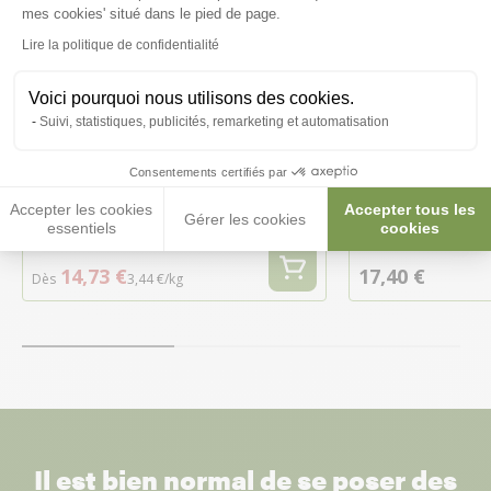
Axeptio consent
mes cookies' situé dans le pied de page.
Lire la politique de confidentialité
Voici pourquoi nous utilisons des cookies.
Suivi, statistiques, publicités, remarketing et automatisation
Galets Aqua River 4,5Kg ZooMed
Bol à eau en for
Consentements certifiés par
reptile et amph
Accepter les cookies
Accepter tous les
Large - Exo Terr
Gérer les cookies
essentiels
cookies
14,73 €
17,40 €
Dès
3,44 €/kg
Il est bien normal de se poser des