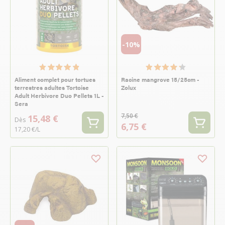
-10%
Aliment complet pour tortues
Racine mangrove 15/25cm -
terrestres adultes Tortoise
Zolux
Adult Herbivore Duo Pellets 1L -
Sera
7,50 €
15,48 €
Dès
6,75 €
17,20 €/L