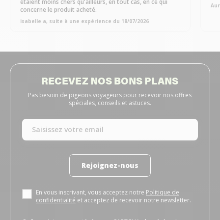
étaient moins chers qu'ailleurs, en tout cas, en ce qui
Aur
concerne le produit acheté.
isabelle a, suite à une expérience du 18/07/2026
RECEVEZ NOS BONS PLANS
Pas besoin de pigeons voyageurs pour recevoir nos offres
spéciales, conseils et astuces.
Rejoignez-nous
En vous inscrivant, vous acceptez notre
Politique de
confidentialité
et acceptez de recevoir notre newsletter.