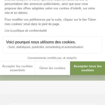
personnaliser des annonces publicitaires, ainsi que pour vous
Posez-nous vos questions
proposer des offres adaptées selon vos centres d’intérêt, sur notre
site et en dehors.
Pour modifier vos préférences par la suite, cliquez sur le lien 'Gérer
Axeptio consent
mes cookies' situé dans le pied de page.
Lire la politique de confidentialité
Il est bien normal de se poser des
Voici pourquoi nous utilisons des cookies.
questions :)
Suivi, statistiques, publicités, remarketing et automatisation
Consentements certifiés par
Voir nos conseils et astuces
Accepter les cookies
Accepter tous les
Gérer les cookies
essentiels
cookies