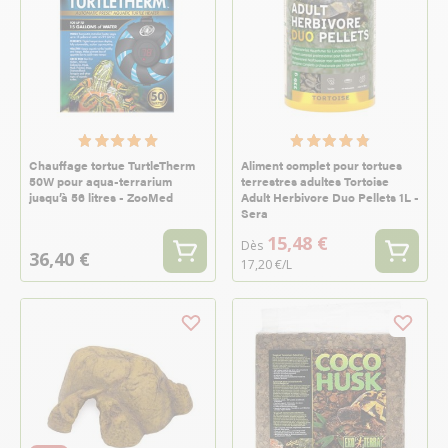
Chauffage tortue TurtleTherm
Aliment complet pour tortues
50W pour aqua-terrarium
terrestres adultes Tortoise
jusqu’à 56 litres - ZooMed
Adult Herbivore Duo Pellets 1L -
Sera
15,48 €
Dès
36,40 €
17,20 €/L