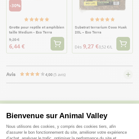
-30%
Grotte pour reptile et amphibien
Substrat terrarium Coco Husk
taille Medium - Exo Terra
20L – Exo Terra
9,20 €
6,44 €
9,27 €
Dès
0,52 €/L
Avis
4,00
(5 avis)
Bienvenue sur Animal Valley
Nous répondons à toutes vos
Plateforme de Gestion du Consenteme
Nous utilisons des cookies, y compris des cookies tiers, afin
questions ;)
d’assurer le bon fonctionnement du site, améliorer votre expérience
d’achat, analyser le trafic, optimiser la performance du site et