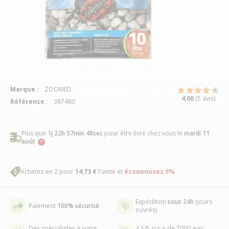
Marque :
ZOOMED
4,00
(5 avis)
Référence :
387480
Plus que
1j 22h 57min 47sec
pour être livré chez vous
le
mardi 11
août
Achetez-en 2 pour
14,73 €
l'unité et
économisez
5
%
Expédition
sous 24h
(jours
Paiement
100% sécurisé
ouvrés)
Des spécialistes à votre
4,5/5 sur + de 7000 avis