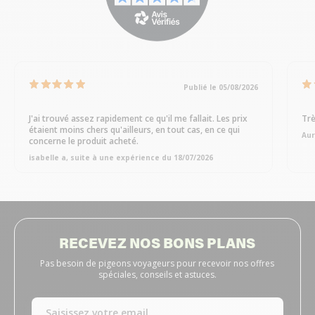
Publié le 05/08/2026
J'ai trouvé assez rapidement ce qu'il me fallait. Les prix
Trè
étaient moins chers qu'ailleurs, en tout cas, en ce qui
Aur
concerne le produit acheté.
isabelle a, suite à une expérience du 18/07/2026
RECEVEZ NOS BONS PLANS
Pas besoin de pigeons voyageurs pour recevoir nos offres
spéciales, conseils et astuces.