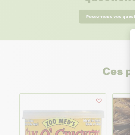
Posez-nous vos ques
Ces p