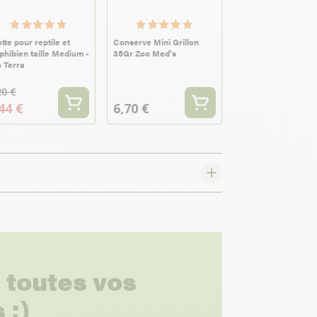
tte pour reptile et
Conserve Mini Grillon
hibien taille Medium -
35Gr Zoo Med's
 Terra
20 €
44 €
6,70 €
 toutes vos
 ;)