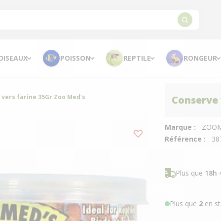
OISEAUX
POISSON
REPTILE
RONGEUR
vers farine 35Gr Zoo Med's
Conserve 
Marque :
ZOO
Référence :
38
Plus que
18h 
Plus que
2
en st