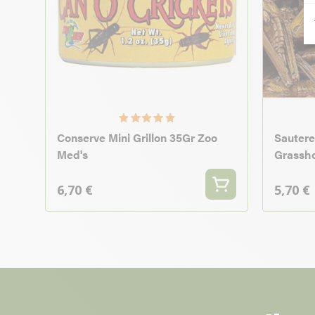
Conserve Mini Grillon 35Gr Zoo
Sauterel
Med's
Grassho
6,70 €
5,70 €