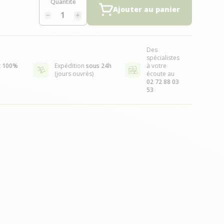
Quantité
Ajouter au panier
Des
spécialistes
t
100%
Expédition
sous 24h
à votre
(jours ouvrés)
écoute au
02 72 88 03
53