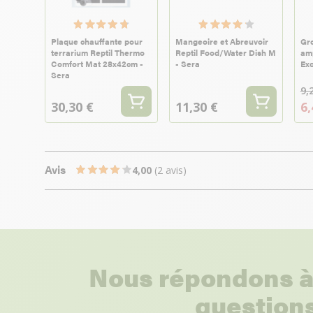
Plaque chauffante pour
Mangeoire et Abreuvoir
Gro
terrarium Reptil Thermo
Reptil Food/Water Dish M
amp
Comfort Mat 28x42cm -
- Sera
Exo
Sera
9,
30,30 €
11,30 €
6,
Avis
4,00
(2 avis)
Nous répondons à
questions