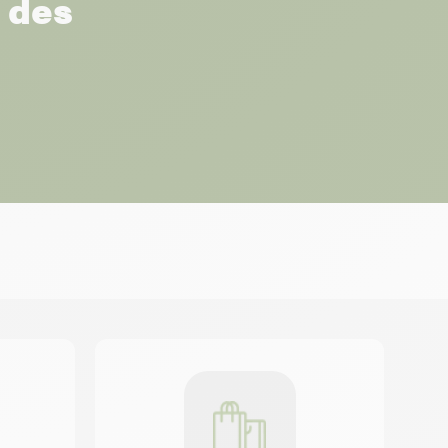
r des