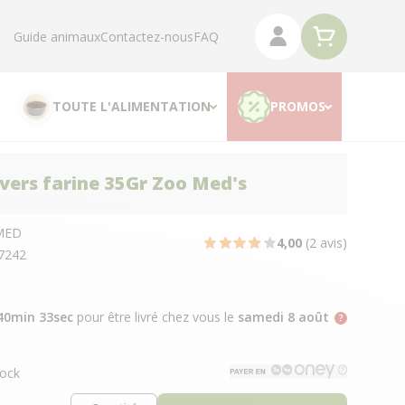
Guide animaux
Contactez-nous
FAQ
TOUTE L'ALIMENTATION
PROMOS
vers farine 35Gr Zoo Med's
MED
4,00
(2 avis)
7242
40min 32sec
pour être livré chez vous
le
samedi 8 août
ock